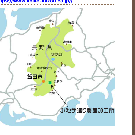
ttps://www.koike-kakou.co.jp//