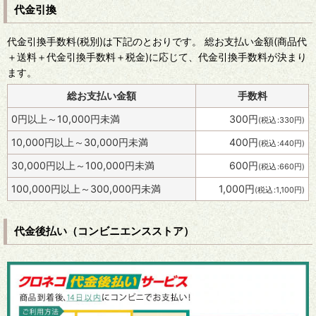
代金引換
代金引換手数料
(税別)
は下記のとおりです。 総お支払い金額(商品代
＋送料＋代金引換手数料＋税金)に応じて、代金引換手数料が決まり
ます。
総お支払い金額
手数料
0
円
以上～10,000
円
未満
300
円
(
税込
:
330
円
)
10,000
円
以上～30,000
円
未満
400
円
(
税込
:
440
円
)
30,000
円
以上～100,000
円
未満
600
円
(
税込
:
660
円
)
100,000
円
以上～300,000
円
未満
1,000
円
(
税込
:
1,100
円
)
代金後払い（コンビニエンスストア）