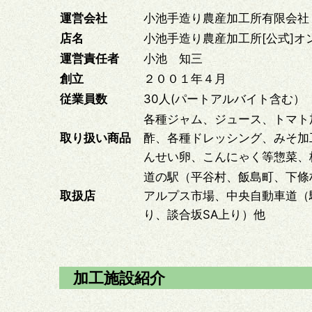
運営会社
小池手造り農産加工所有限会社
店名
小池手造り農産加工所[公式]オ
運営責任者
小池 知三
創立
２００１年４月
従業員数
30人(パートアルバイト含む）
各種ジャム、ジュース、トマト
取り扱い商品
酢、各種ドレッシング、みそ加
んせい卵、こんにゃく等惣菜、
道の駅（平谷村、飯島町、下條
取扱店
アルプス市場、中央自動車道（
り、談合坂SA上り）他
加工施設紹介