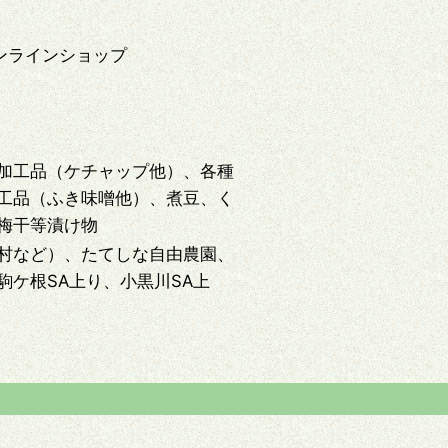
ンラインショップ
加工品（ケチャップ他）、各種
工品（ふき味噌他）、煮豆、く
梅干等漬け物
村など）、たてしな自由農園、
駒ケ根SA上り、小黒川SA上