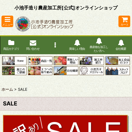
小池手造り農産加工所[公式]オンラインショップ
メニュー
カート
農産物を加工し
商品カテゴリ
問い合わせ
美味しい理由
会社概要
たい方へ
ホーム
>
SALE
SALE