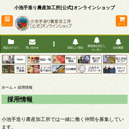
小池手造り農産加工所[公式]オンラインショップ
メニュー
カート
農産物を加工し
商品カテゴリ
問い合わせ
美味しい理由
会社概要
たい方へ
ホーム
>
採用情報
採用情報
小池手造り農産加工所では一緒に働く仲間を募集してい
ます。