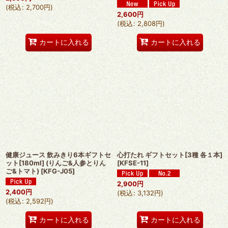
(
税込
:
2,700
円
)
2,600
円
(
税込
:
2,808
円
)
カートに入れる
カートに入れる
健康ジュース 飲みきり6本ギフトセ
心打たれ ギフトセット[3種 各１本]
ット[180ml] (りんご&人参とりん
[
KFSE-11
]
ご&トマト)
[
KFG-J05
]
2,900
円
2,400
円
(
税込
:
3,132
円
)
(
税込
:
2,592
円
)
カートに入れる
カートに入れる