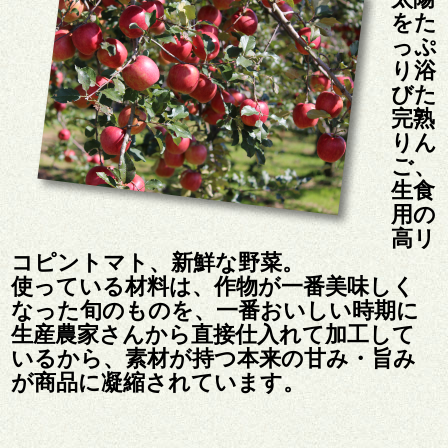
をた
っぷ
り浴
びた
完熟
りん
ご、
生食
用の
高リ
コピントマト、新鮮な野菜。
使っている材料は、作物が一番美味しく
なった旬のものを、一番おいしい時期に
生産農家さんから直接仕入れて加工して
いるから、素材が持つ本来の甘み・旨み
が商品に凝縮されています。