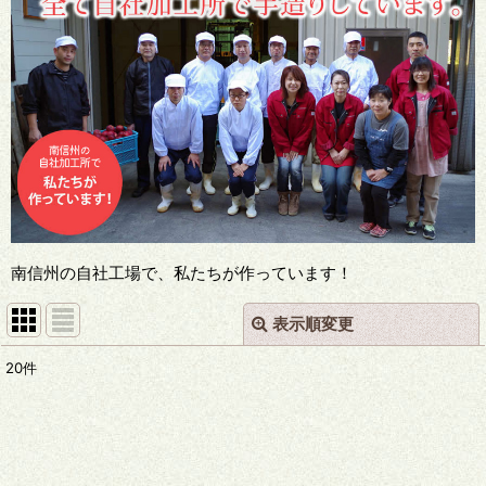
南信州の自社工場で、私たちが作っています！
表示順変更
閉じる
20
件
表示数
:
並び順
: