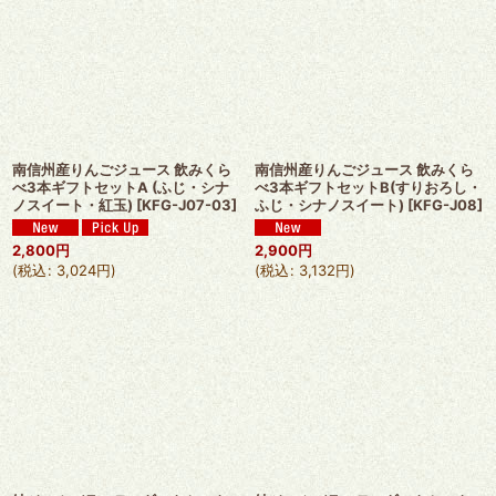
南信州産りんごジュース 飲みくら
南信州産りんごジュース 飲みくら
べ3本ギフトセットA (ふじ・シナ
べ3本ギフトセットB(すりおろし・
ノスイート・紅玉)
[
KFG-J07-03
]
ふじ・シナノスイート)
[
KFG-J08
]
2,800
円
2,900
円
(
税込
:
3,024
円
)
(
税込
:
3,132
円
)