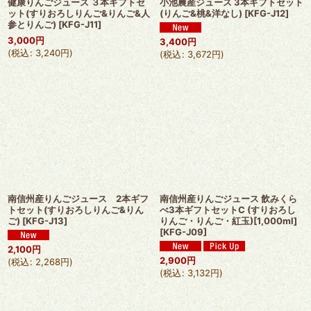
健康りんごジュース ３本ギフトセ
小池農産ジュース 3本ギフトセット
ット(すりおろしりんご&りんご&人
(りんご&桃&洋なし)
[
KFG-J12
]
参とりんご)
[
KFG-J11
]
3,000
円
3,400
円
(
税込
:
3,240
円
)
(
税込
:
3,672
円
)
南信州産りんごジュース 2本ギフ
南信州産りんごジュース 飲みくら
トセット(すりおろしりんご&りん
べ3本ギフトセットC (すりおろし
ご)
[
KFG-J13
]
りんご・りんご・紅玉)[1,000ml]
[
KFG-J09
]
2,100
円
2,900
円
(
税込
:
2,268
円
)
(
税込
:
3,132
円
)