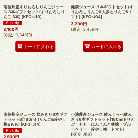
南信州産すりおろしりんごジュー
健康ジュース ３本ギフトセット(す
ス 3本ギフトセット(すりおろしり
りおろしりんご&人参とりんご&ト
んご 3本)
[
KFG-J10
]
マト)
[
KFG-J04
]
3,200
円
3,100
円
(
税込
:
3,456
円
)
(
税込
:
3,348
円
)
カートに入れる
カートに入れる
南信州産ジュース 飲みきり6本ギフ
小池農産ジュース 飲みくらべ飲み
トセットB[180ml](りんご&冷やし
きり6本ギフトセット[180ml](りん
梅&もも)
[
KFG-J14
]
ご・もも・にんじんと林檎・ブル
ーベリー・冷やし梅・トマト)
[
KFG-J06
]
2,500
円