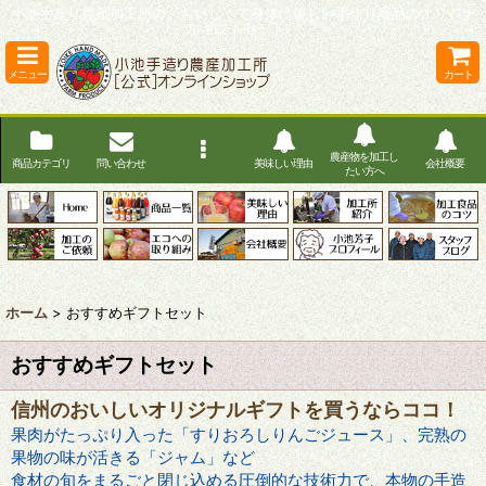
小池手造り農産加工所の、おいしくて身体に優しい手作り商品のオリジナ
ルギフトセット。
メニュー
カート
農産物を加工し
商品カテゴリ
問い合わせ
美味しい理由
会社概要
たい方へ
ホーム
>
おすすめギフトセット
おすすめギフトセット
信州のおいしいオリジナルギフトを買うならココ！
果肉がたっぷり入った「すりおろしりんごジュース」、完熟の
果物の味が活きる「ジャム」など
食材の旬をまるごと閉じ込める圧倒的な技術力で、本物の手造