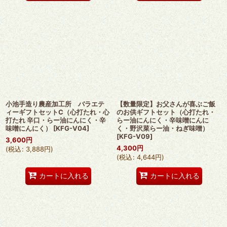
小池手造り農産加工所 バラエテ
【数量限定】お父さんが喜ぶご飯
ィーギフトセットC（心打たれ・心
のお供ギフトセット（心打たれ・
打たれ 辛口・らー油にんにく・辛
らー油にんにく・辛味噌にんに
味噌にんにく）
[
KFG-V04
]
く・野沢菜らー油・ねぎ味噌）
[
KFG-V09
]
3,600
円
4,300
円
(
税込
:
3,888
円
)
(
税込
:
4,644
円
)
カートに入れる
カートに入れる