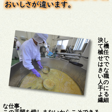
決し
て機
械任
せで
はで
きな
い職
人の
手に
よる
繊細
な仕事。
この手間を惜しまないからこそできる、