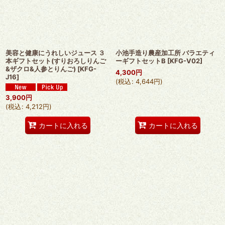
絞り込む
美容と健康にうれしいジュース ３
小池手造り農産加工所 バラエティ
本ギフトセット(すりおろしりんご
ーギフトセットB
[
KFG-V02
]
&ザクロ&人参とりんご)
[
KFG-
4,300
円
J16
]
(
税込
:
4,644
円
)
3,900
円
(
税込
:
4,212
円
)
カートに入れる
カートに入れる