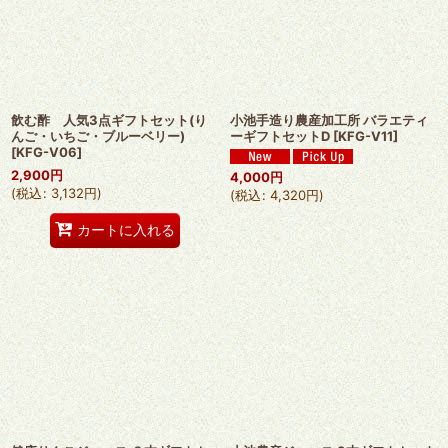
飲む酢 人気3点ギフトセット(り
小池手造り農産加工所 バラエティ
んご・いちご・ブルーベリー)
ーギフトセットD
[
KFG-V11
]
[
KFG-V06
]
2,900
円
4,000
円
(
税込
:
3,132
円
)
(
税込
:
4,320
円
)
カートに入れる