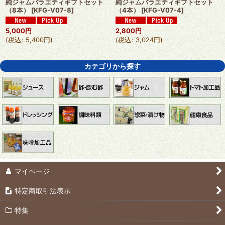
純ジャムバラエティギフトセット
純ジャムバラエティギフトセット
（8本）
[
KFG-V07-8
]
（4本）
[
KFG-V07-4
]
5,000
円
2,800
円
(
税込
:
5,400
円
)
(
税込
:
3,024
円
)
カテゴリから探す
マイページ
特定商取引法表示
特集