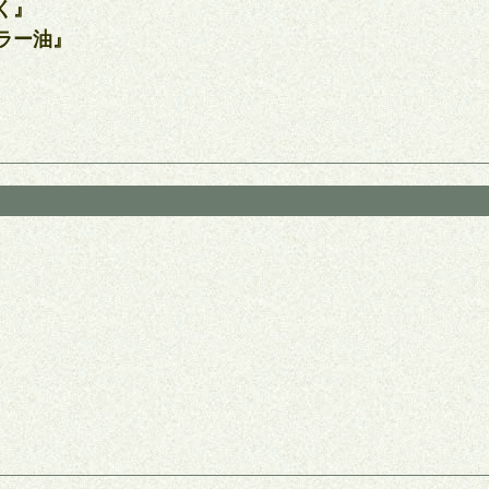
く』
ラー油』