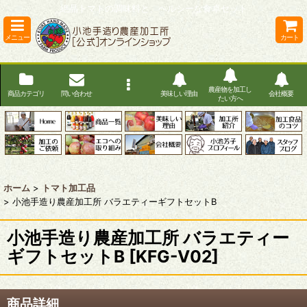
絶品トマトの調味料と、ヘルシーな食卓セット
メニュー
カート
農産物を加工し
商品カテゴリ
問い合わせ
美味しい理由
会社概要
たい方へ
ホーム
>
トマト加工品
>
小池手造り農産加工所 バラエティーギフトセットB
小池手造り農産加工所 バラエティー
ギフトセットB
[
KFG-V02
]
商品詳細