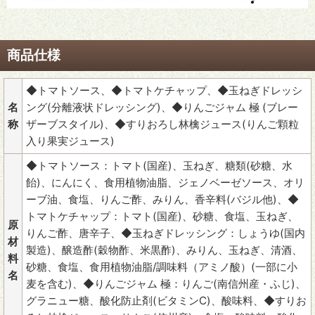
商品仕様
◆トマトソース、◆トマトケチャップ、◆玉ねぎドレッシ
名
ング(分離液状ドレッシング)、◆りんごジャム 極 (ブレー
称
ザーブスタイル)、◆すりおろし林檎ジュース(りんご顆粒
入り果実ジュース)
◆トマトソース：トマト(国産)、玉ねぎ、糖類(砂糖、水
飴)、にんにく、食用植物油脂、ジェノベーゼソース、オリ
ーブ油、食塩、りんご酢、みりん、香辛料(バジル他)、◆
トマトケチャップ：トマト(国産)、砂糖、食塩、玉ねぎ、
原
りんご酢、唐辛子、◆玉ねぎドレッシング：しょうゆ(国内
材
製造)、醸造酢(穀物酢、米黒酢)、みりん、玉ねぎ、清酒、
料
砂糖、食塩、食用植物油脂/調味料（アミノ酸）(一部に小
名
麦を含む)、◆りんごジャム 極：りんご(南信州産・ふじ)、
グラニュー糖、酸化防止剤(ビタミンC)、酸味料、◆すりお