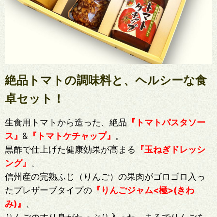
絶品トマトの調味料と、ヘルシーな食
卓セット！
生食用トマトから造った、絶品
『トマトパスタソー
ス』
&
『トマトケチャップ』
。
黒酢で仕上げた健康効果が高まる
『玉ねぎドレッシ
ング』
、
信州産の完熟ふじ（りんご）の果肉がゴロゴロ入っ
たプレザーブタイプの
『りんごジャム<極>(きわ
み)』
、