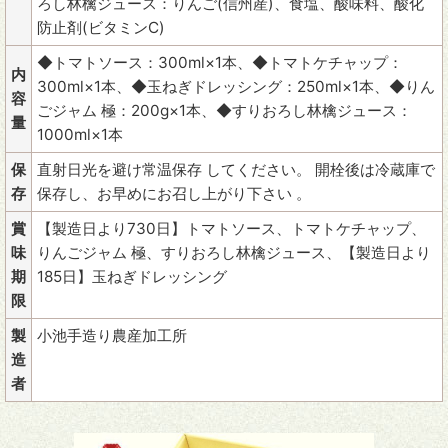
ろし林檎ジュース：りんご(信州産)、食塩、酸味料、酸化
防止剤(ビタミンC)
◆トマトソース：300ml×1本、◆トマトケチャップ：
内
300ml×1本、◆玉ねぎドレッシング：250ml×1本、◆りん
容
ごジャム 極：200g×1本、◆すりおろし林檎ジュース：
量
1000ml×1本
保
直射日光を避け常温保存 してください。 開栓後は冷蔵庫で
存
保存し、お早めにお召し上がり下さい 。
賞
【製造日より730日】トマトソース、トマトケチャップ、
味
りんごジャム 極、すりおろし林檎ジュース、【製造日より
期
185日】玉ねぎドレッシング
限
製
小池手造り農産加工所
造
者