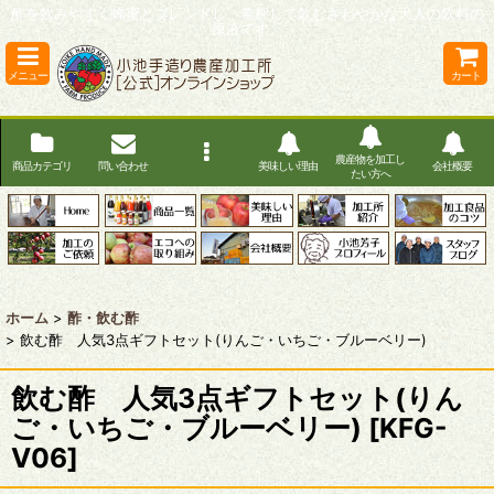
酢を飲みやすく蜂蜜とブレンドし、希釈して飲むさわやかな大人の飲料の
原液です。
メニュー
カート
農産物を加工し
商品カテゴリ
問い合わせ
美味しい理由
会社概要
たい方へ
ホーム
>
酢・飲む酢
>
飲む酢 人気3点ギフトセット(りんご・いちご・ブルーベリー)
飲む酢 人気3点ギフトセット(りん
ご・いちご・ブルーベリー)
[
KFG-
V06
]