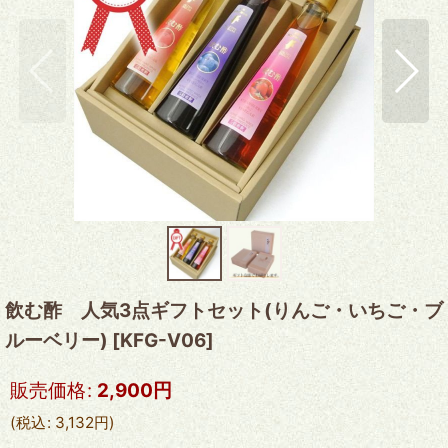
飲む酢 人気3点ギフトセット(りんご・いちご・ブ
ルーベリー)
[
KFG-V06
]
販売価格
:
2,900
円
(
税込
:
3,132
円
)