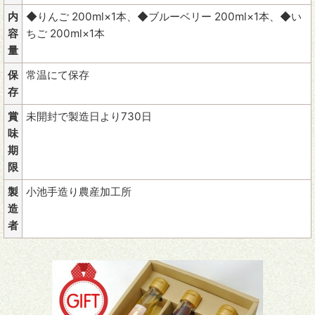
内
◆りんご 200ml×1本、◆ブルーベリー 200ml×1本、◆い
容
ちご 200ml×1本
量
保
常温にて保存
存
賞
未開封で製造日より730日
味
期
限
製
小池手造り農産加工所
造
者