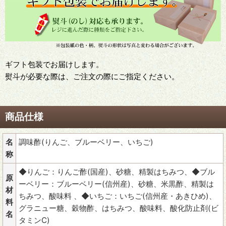
ギフト包装でお届けします。
熨斗が必要な際は、ご注文の際にご指定ください。
商品仕様
名
調味酢(りんご、ブルーベリー、いちご)
称
◆りんご：りんご酢(国産)、砂糖、精製はちみつ、◆ブル
原
ーベリー：ブルーベリー(信州産)、砂糖、米黒酢、精製は
材
ちみつ、酸味料 、◆いちご：いちご(信州産・あきひめ)、
料
グラニュー糖、穀物酢、はちみつ、酸味料、酸化防止剤(ビ
名
タミンC)