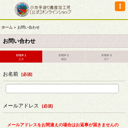
ホーム
>
お問い合わせ
お問い合わせ
STEP 1
STEP 2
STEP 3
入力
確認
完了
お名前
[
必須
]
メールアドレス
[
必須
]
メールアドレスをお間違えの場合はお返事が届きませんの