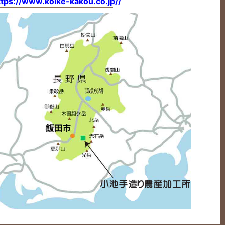
ttps://www.koike-kakou.co.jp//