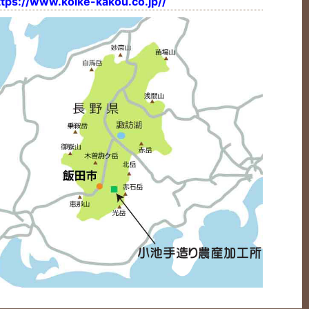
ttps://www.koike-kakou.co.jp//