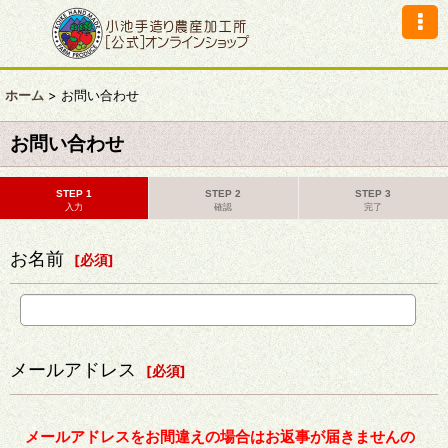
ホーム
>
お問い合わせ
お問い合わせ
STEP 1
STEP 2
STEP 3
入力
確認
完了
お名前
[
必須
]
メールアドレス
[
必須
]
メールアドレスをお間違えの場合はお返事が届きませんの