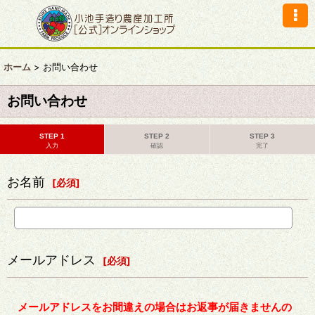
ホーム
>
お問い合わせ
お問い合わせ
STEP 1
STEP 2
STEP 3
入力
確認
完了
お名前
[
必須
]
メールアドレス
[
必須
]
メールアドレスをお間違えの場合はお返事が届きませんの