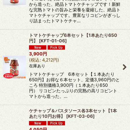
から造った、絶品トマトケチャップです！新鮮
な完熟トマトの旨みと栄養を凝縮した、絶品ト
マトケチャップです。豊富なリコピンがぎっし
り詰まったトマトケチャ…
トマトケチャップ6本セット【1本あたり650
円】
[
KFT-01-06
]
3,900
円
(
税込
:
4,212
円
)
在庫あり
トマトケチャップ 6本セット【１本あたり
650円】お得な６本セット、定価3,960円のと
ころ 特別価格3,900円（１本あたり650
円） リコピンたっぷりの完熟の高リコピント
マトから造った、…
ケチャップ＆パスタソース各3本セット【1本
あたり10円お得】
[
KFT-03-06
]
4,050
円