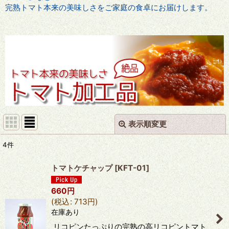
完熟トマト本来の美味しさをご家庭の食卓にお届けします。
表示順変更
閉じる
4
件
表示数
:
トマトケチャップ
[
KFT-01
]
並び順
:
660
円
(
税込
:
713
円
)
絞り込む
在庫あり
リコピンたっぷりの完熟の高リコピントマト