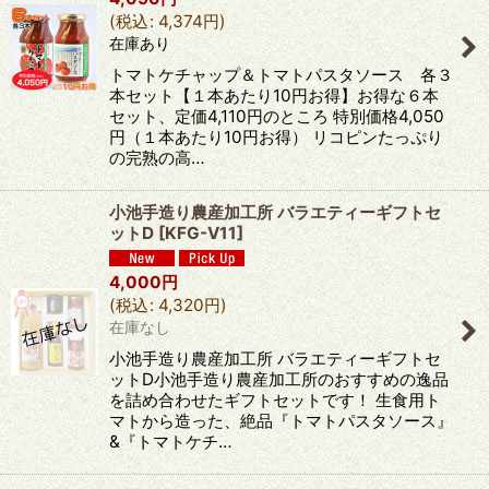
(
税込
:
4,374
円
)
在庫あり
トマトケチャップ＆トマトパスタソース 各３
本セット【１本あたり10円お得】お得な６本
セット、定価4,110円のところ 特別価格4,050
円（１本あたり10円お得） リコピンたっぷり
の完熟の高…
小池手造り農産加工所 バラエティーギフトセ
ットD
[
KFG-V11
]
4,000
円
(
税込
:
4,320
円
)
在庫なし
小池手造り農産加工所 バラエティーギフトセ
ットD小池手造り農産加工所のおすすめの逸品
を詰め合わせたギフトセットです！ 生食用ト
マトから造った、絶品『トマトパスタソース』
&『トマトケチ…