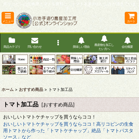
高リコピンの生食用トマトを原料に、トマト本来のおいしさが活きていま
す。
メニュー
カート
農産物を加工し
商品カテゴリ
問い合わせ
美味しい理由
会社概要
たい方へ
ホーム
>
おすすめ商品
>
トマト加工品
トマト加工品
[
おすすめ商品
]
おいしいトマトケチャップを買うならココ！
おいしいトマトケチャップを買うならココ！高リコピンの生食
用トマトから作った「トマトケチャップ」絶品「トマトパスタ
ソース」など