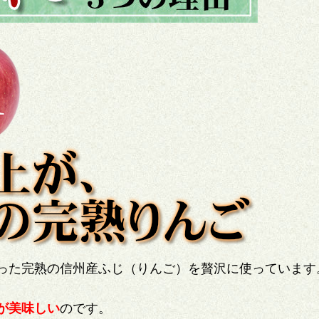
った
完熟の
信州産ふじ（りんご）を贅沢に使っています
が美味しい
のです。