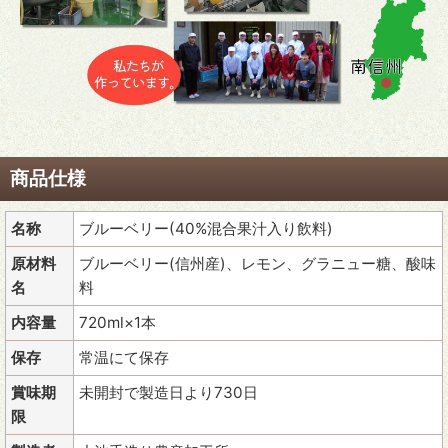
商品仕様
名称
ブルーベリー(40%混合果汁入り飲料)
原材料
ブルーベリー(信州産)、レモン、グラニュー糖、酸味
名
料
内容量
720ml×1本
保存
常温にて保存
賞味期
未開封で製造日より730日
限