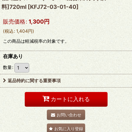
料]720ml
[
KFJ72-03-01-40
]
販売価格
:
1,300
円
(
税込
:
1,404
円
)
この商品は軽減税率の対象です。
在庫あり
数量
:
返品特約に関する重要事項
カートに入れる
お問い合わせ
お気に入り登録