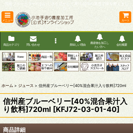
国産ブルーベリーのおいしさを活かして果汁40%の濃度で味を整えまし
た。
メニュー
カート
農産物を加工し
商品カテゴリ
問い合わせ
美味しい理由
会社概要
たい方へ
ホーム
>
ジュース
>
信州産ブルーベリー[40%混合果汁入り飲料]720ml
信州産ブルーベリー[40%混合果汁入
り飲料]720ml
[
KFJ72-03-01-40
]
商品詳細