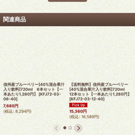
関連商品
信州産ブルーベリー[40%混合果汁
【送料無料】信州産ブルーベリー
入り飲料]720ml 6本セット【一
[40%混合果汁入り飲料]720ml
本あたり1,280円】
[
KFJ72-03-
12本セット【一本あたり1,280円】
06-40
]
[
KFJ72-03-12-40
]
7,680
円
15,360
円
(
税込
:
8,294
円
)
(
税込
:
16,589
円
)