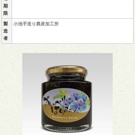
期
限
製
小池手造り農産加工所
造
者