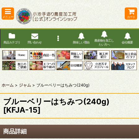
ブルーベリーとはちみつのおいしさ
メニュー
カート
農産物を加工し
商品カテゴリ
問い合わせ
美味しい理由
会社概要
たい方へ
ホーム
>
ジャム
>
ブルーベリーはちみつ(240g)
ブルーベリーはちみつ(240g)
[
KFJA-15
]
商品詳細