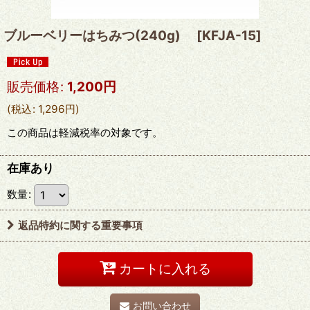
ブルーベリーはちみつ(240g)
[
KFJA-15
]
販売価格
:
1,200
円
(
税込
:
1,296
円
)
この商品は軽減税率の対象です。
在庫あり
数量
:
返品特約に関する重要事項
カートに入れる
お問い合わせ