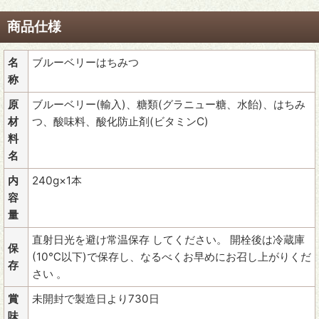
商品仕様
名
ブルーベリーはちみつ
称
原
ブルーベリー(輸入)、糖類(グラニュー糖、水飴)、はちみ
材
つ、酸味料、酸化防止剤(ビタミンC)
料
名
内
240g×1本
容
量
直射日光を避け常温保存 してください。 開栓後は冷蔵庫
保
(10℃以下)で保存し、なるべくお早めにお召し上がりくだ
存
さい 。
賞
未開封で製造日より730日
味