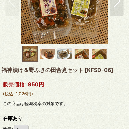
福神漬け＆野ふきの田舎煮セット
[
KFSD-06
]
販売価格
:
950
円
(
税込
:
1,026
円
)
この商品は軽減税率の対象です。
在庫あり