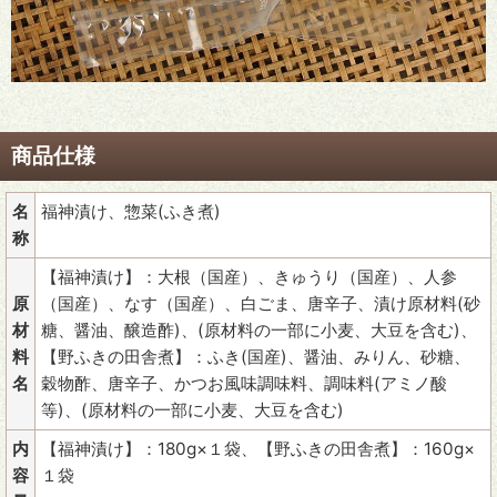
商品仕様
名
福神漬け、惣菜(ふき煮)
称
【福神漬け】：大根（国産）、きゅうり（国産）、人参
原
（国産）、なす（国産）、白ごま、唐辛子、漬け原材料(砂
材
糖、醤油、醸造酢)、(原材料の一部に小麦、大豆を含む)、
料
【野ふきの田舎煮】：ふき(国産)、醤油、みりん、砂糖、
名
穀物酢、唐辛子、かつお風味調味料、調味料(アミノ酸
等)、(原材料の一部に小麦、大豆を含む)
内
【福神漬け】：180g×１袋、【野ふきの田舎煮】：160g×
容
１袋