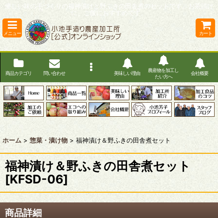
優しい味の手づくりの福神漬けと野ふきの田舎煮のセットです。お茶請け
に、ご飯におすすめです。
メニュー
カート
農産物を加工し
商品カテゴリ
問い合わせ
美味しい理由
会社概要
たい方へ
ホーム
>
惣菜・漬け物
>
福神漬け＆野ふきの田舎煮セット
福神漬け＆野ふきの田舎煮セット
[
KFSD-06
]
商品詳細