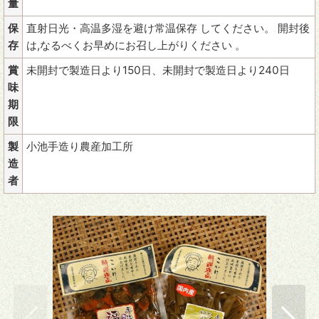
量
保
直射日光・高温多湿を避け常温保存 してください。 開封後
存
は,なるべくお早めにお召し上がりください 。
賞
未開封で製造日より150日、未開封で製造日より240日
味
期
限
製
小池手造り農産加工所
造
者