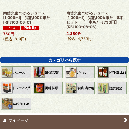
南信州産 つがるジュース
南信州産 つがるジュース
[1,000ml] 完熟100%果汁
[1,000ml] 完熟100%果汁 6本
[
KFJ100-08-01
]
セット 【一本あたり730円】
[
KFJ100-08-06
]
4,380
円
750
円
(
税込
:
4,730
円
)
(
税込
:
810
円
)
カテゴリから探す
マイページ