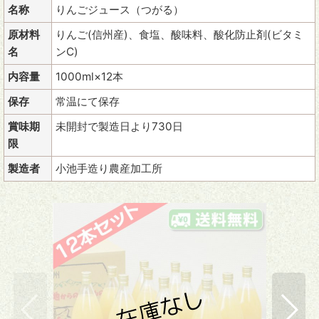
名称
りんごジュース（つがる）
原材料
りんご(信州産)、食塩、酸味料、酸化防止剤(ビタミ
名
ンC)
内容量
1000ml×12本
保存
常温にて保存
賞味期
未開封で製造日より730日
限
製造者
小池手造り農産加工所