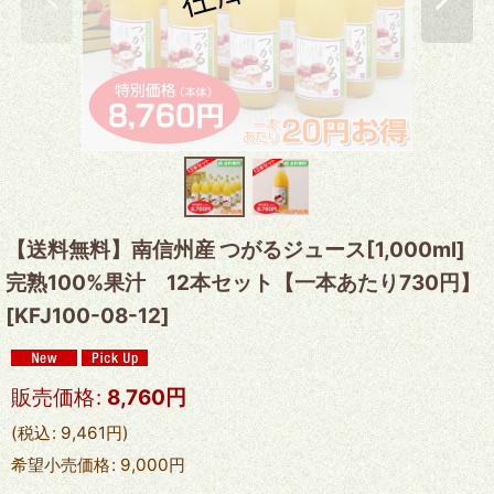
【送料無料】南信州産 つがるジュース[1,000ml]
完熟100%果汁 12本セット【一本あたり730円】
[
KFJ100-08-12
]
販売価格
:
8,760
円
(
税込
:
9,461
円
)
希望小売価格
:
9,000
円