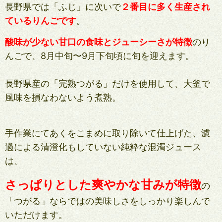
長野県では「ふじ」に次いで
２番目に多く生産され
ているりんごです
。
酸味が少ない甘口の食味とジューシーさが特徴
のり
んごで、8月中旬〜9月下旬頃に旬を迎えます。
長野県産の「完熟つがる」だけを使用して、大釜で
風味を損なわないよう煮熟。
手作業にてあくをこまめに取り除いて仕上げた、濾
過による清澄化もしていない純粋な混濁ジュース
は、
さっぱりとした爽やかな甘みが特徴
の
「つがる」ならではの美味しさをしっかり楽しんで
いただけます。