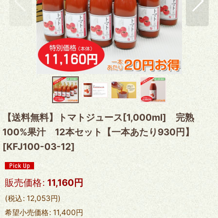
【送料無料】トマトジュース[1,000ml] 完熟
100%果汁 12本セット【一本あたり930円】
[
KFJ100-03-12
]
販売価格
:
11,160
円
(
税込
:
12,053
円
)
希望小売価格
:
11,400
円