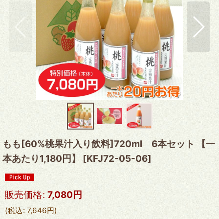
もも[60%桃果汁入り飲料]720ml 6本セット 【一
本あたり1,180円】
[
KFJ72-05-06
]
販売価格
:
7,080
円
(
税込
:
7,646
円
)