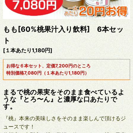
もも[60%桃果汁入り飲料] 6本セッ
ト
[１本あたり1,180円]
お得な６本セット、定価7,200円のところ
特別価格7,080円（１本あたり1,180円）
まるで桃の果実をそのまま食べているよ
うな『とろ〜ん』と濃厚な口あたりで
す。
『桃』本来の美味しさをそのまま楽しんで頂けるジ
ュースです！