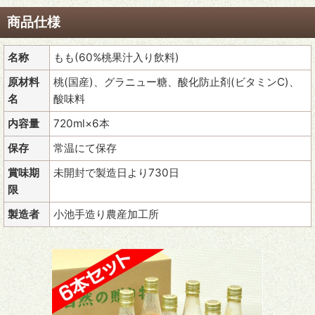
商品仕様
名称
もも(60%桃果汁入り飲料)
原材料
桃(国産)、グラニュー糖、酸化防止剤(ビタミンC)、
名
酸味料
内容量
720ml×6本
保存
常温にて保存
賞味期
未開封で製造日より730日
限
製造者
小池手造り農産加工所