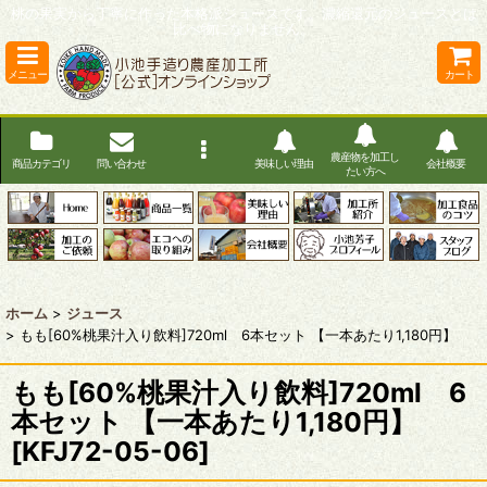
桃の果実から丁寧に作った本格派ジュースです。濃縮還元のジュースとは
比べ物になりません。
メニュー
カート
農産物を加工し
商品カテゴリ
問い合わせ
美味しい理由
会社概要
たい方へ
ホーム
>
ジュース
>
もも[60%桃果汁入り飲料]720ml 6本セット 【一本あたり1,180円】
もも[60%桃果汁入り飲料]720ml 6
本セット 【一本あたり1,180円】
[
KFJ72-05-06
]