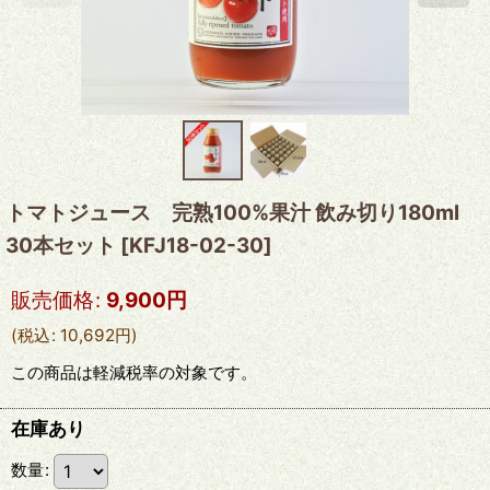
トマトジュース 完熟100%果汁 飲み切り180ml
30本セット
[
KFJ18-02-30
]
販売価格
:
9,900
円
(
税込
:
10,692
円
)
この商品は軽減税率の対象です。
在庫あり
数量
: