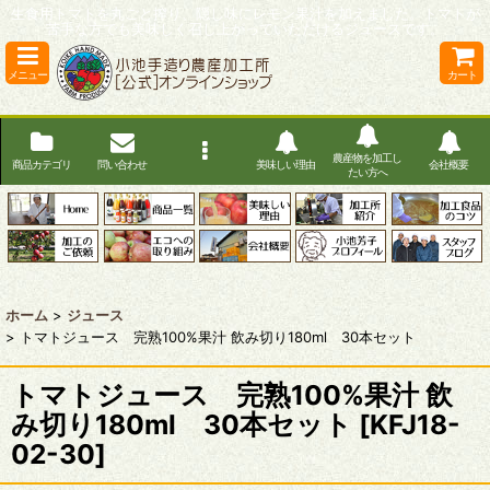
生食用トマトを丸ごと搾り、隠し味にレモン果汁を加えました。トマトが
苦手な方でも美味しく召し上がっていただけるジュースです。
メニュー
カート
農産物を加工し
商品カテゴリ
問い合わせ
美味しい理由
会社概要
たい方へ
ホーム
>
ジュース
>
トマトジュース 完熟100%果汁 飲み切り180ml 30本セット
トマトジュース 完熟100%果汁 飲
み切り180ml 30本セット
[
KFJ18-
02-30
]