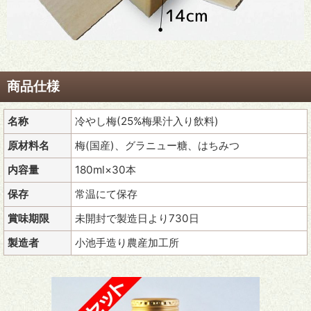
商品仕様
名称
冷やし梅(25%梅果汁入り飲料)
原材料名
梅(国産)、グラニュー糖、はちみつ
内容量
180ml×30本
保存
常温にて保存
賞味期限
未開封で製造日より730日
製造者
小池手造り農産加工所