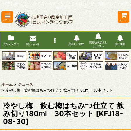
梅の甘酸っさと、はちみつのすっきりとした味わいが、夏季におすすめの
飲料です。
メニュー
カート
農産物を加工し
商品カテゴリ
問い合わせ
美味しい理由
会社概要
たい方へ
ホーム
>
ジュース
>
冷やし梅 飲む梅はちみつ仕立て 飲み切り180ml 30本セット
冷やし梅 飲む梅はちみつ仕立て 飲
み切り180ml 30本セット
[
KFJ18-
08-30
]