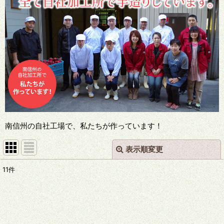
南信州の自社工場で、私たちが作っています！
表示順変更
閉じる
11
件
表示数
:
並び順
: