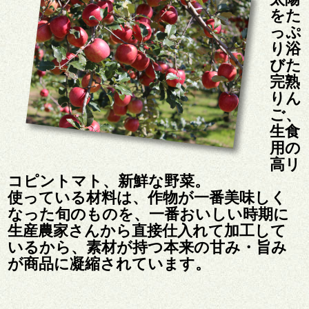
をた
っぷ
り浴
びた
完熟
りん
ご、
生食
用の
高リ
コピントマト、新鮮な野菜。
使っている材料は、作物が一番美味しく
なった旬のものを、一番おいしい時期に
生産農家さんから直接仕入れて加工して
いるから、素材が持つ本来の甘み・旨み
が商品に凝縮されています。