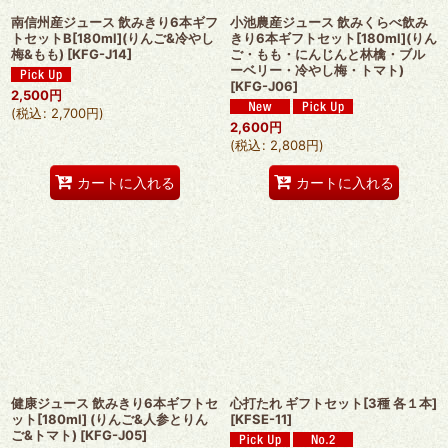
南信州産ジュース 飲みきり6本ギフ
小池農産ジュース 飲みくらべ飲み
トセットB[180ml](りんご&冷やし
きり6本ギフトセット[180ml](りん
梅&もも)
[
KFG-J14
]
ご・もも・にんじんと林檎・ブル
ーベリー・冷やし梅・トマト)
[
KFG-J06
]
2,500
円
(
税込
:
2,700
円
)
2,600
円
(
税込
:
2,808
円
)
カートに入れる
カートに入れる
健康ジュース 飲みきり6本ギフトセ
心打たれ ギフトセット[3種 各１本]
ット[180ml] (りんご&人参とりん
[
KFSE-11
]
ご&トマト)
[
KFG-J05
]