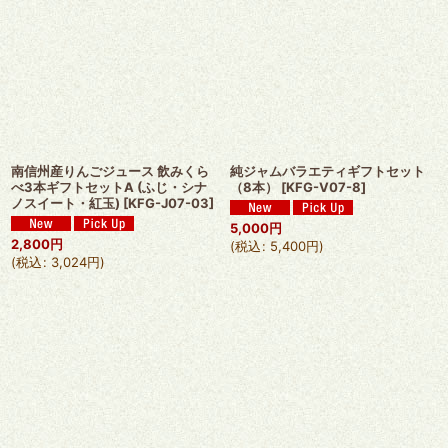
南信州産りんごジュース 飲みくら
純ジャムバラエティギフトセット
べ3本ギフトセットA (ふじ・シナ
（8本）
[
KFG-V07-8
]
ノスイート・紅玉)
[
KFG-J07-03
]
5,000
円
2,800
円
(
税込
:
5,400
円
)
(
税込
:
3,024
円
)