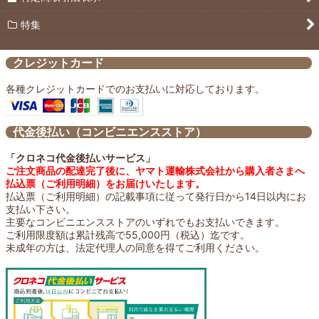
パンのおともに
特集
ご飯のおともに
クレジットカード
焼肉のおともに
各種クレジットカードでのお支払いに対応しております。
日々の習慣に
代金後払い（コンビニエンスストア）
SALE
「クロネコ代金後払いサービス」
ご注文商品の配達完了後に、ヤマト運輸株式会社から購入者さまへ
払込票（ご利用明細）をお届けいたします。
払込票（ご利用明細）の記載事項に従って発行日から14日以内にお
支払い下さい。
主要なコンビニエンスストアのいずれでもお支払いできます。
ご利用限度額は累計残高で55,000円（税込）迄です。
未成年の方は、法定代理人の同意を得てご利用ください。