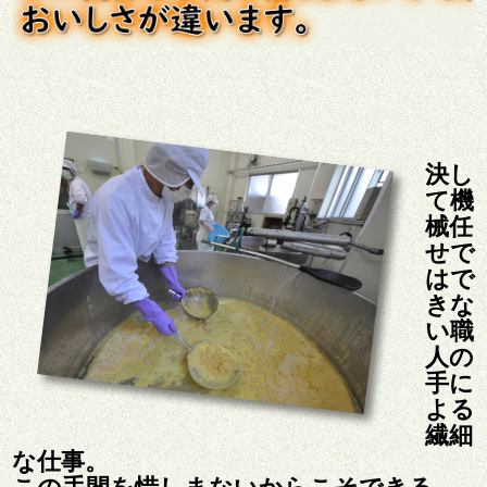
決し
て機
械任
せで
はで
きな
い職
人の
手に
よる
繊細
な仕事。
この手間を惜しまないからこそできる、