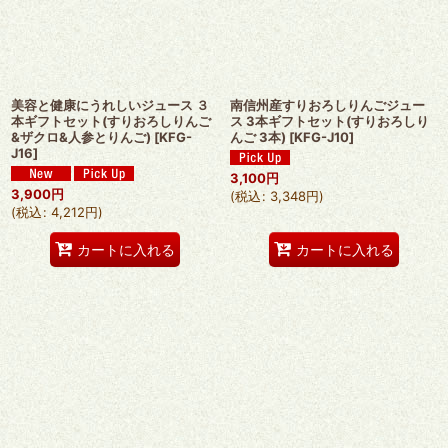
絞り込む
美容と健康にうれしいジュース ３
南信州産すりおろしりんごジュー
本ギフトセット(すりおろしりんご
ス 3本ギフトセット(すりおろしり
&ザクロ&人参とりんご)
[
KFG-
んご 3本)
[
KFG-J10
]
J16
]
3,100
円
3,900
円
(
税込
:
3,348
円
)
(
税込
:
4,212
円
)
カートに入れる
カートに入れる