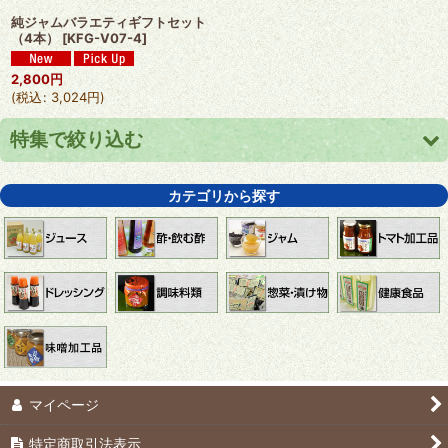
純ジャムバラエティギフトセット
（4本）
[
KFG-V07-4
]
2,800
円
(
税込
:
3,024
円
)
特集で絞り込む
りんごジュース
カテゴリから探す
【送料無料】１箱まとめ買いで送料無料
心打たれ(こころうたれ)
ラー油にんにく
【送料込み】お試しセット
マイページ
おすすめギフトセット
特定商取引法表示