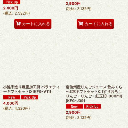
2,900
円
2,400
円
(
税込
:
3,132
円
)
(
税込
:
2,592
円
)
カートに入れる
カートに入れる
小池手造り農産加工所 バラエティ
南信州産りんごジュース 飲みくら
ーギフトセットD
[
KFG-V11
]
べ3本ギフトセットC (すりおろし
りんご・りんご・紅玉)[1,000ml]
[
KFG-J09
]
4,000
円
(
税込
:
4,320
円
)
2,900
円
(
税込
:
3,132
円
)