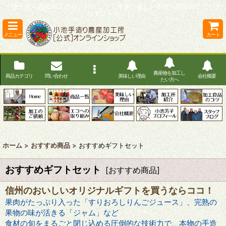
小池手造り農産加工所の、おいしくて身体に優しい手作り商品のオリジナ
ルギフトセット。
メニュー
カート
農産物を加工し
商品カテゴリ
問い合わせ
美味しい理由
会社概要
たい方へ
ホーム
>
おすすめ商品
>
おすすめギフトセット
おすすめギフトセット
[
おすすめ商品
]
信州のおいしいオリジナルギフトを買うならココ！
果肉がたっぷり入った「すりおろしりんごジュース」、完熟の
果物の味が活きる「ジャム」など
食材の旬をまるごと閉じ込める圧倒的な技術力で、本物の手造