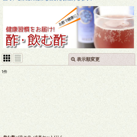
表示順変更
閉じる
1
件
表示数
:
並び順
:
絞り込む
飲む酢バラエティ6本セット(りん