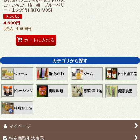
ご・いちご・柿・梅・ブルーベリ
ー・山ぶどう)
[
KFG-V05
]
4,600
円
(
税込
:
4,968
円
)
カートに入れる
カテゴリから探す
マイページ
特定商取引法表示