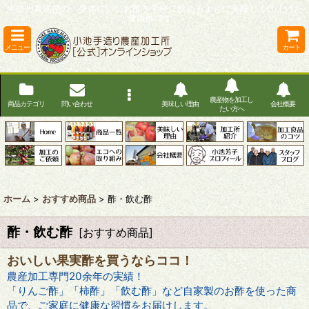
南信州直送便の、身体にいいお酢を手軽に飲めるように美味しく仕上げた
健康酢です。
メニュー
カート
農産物を加工し
商品カテゴリ
問い合わせ
美味しい理由
会社概要
たい方へ
ホーム
>
おすすめ商品
>
酢・飲む酢
酢・飲む酢
[
おすすめ商品
]
おいしい果実酢を買うならココ！
農産加工専門20余年の実績！
「りんご酢」「柿酢」「飲む酢」など自家製のお酢を使った商
品で、ご家庭に健康な習慣をお届けします。