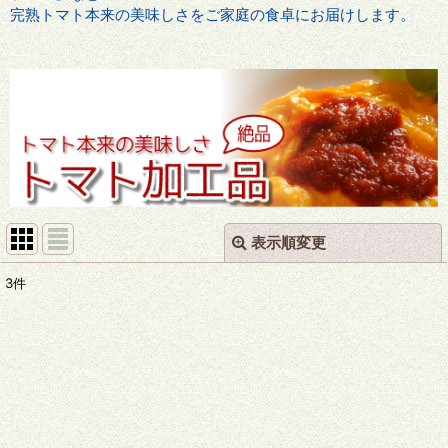
完熟トマト本来の美味しさをご家庭の食卓にお届けします。
表示順変更
閉じる
3
件
表示数
:
並び順
:
絞り込む