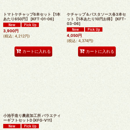
トマトケチャップ6本セット【1本
ケチャップ＆パスタソース各3本セ
あたり650円】
[
KFT-01-06
]
ット【1本あたり10円お得】
[
KFT-
03-06
]
3,900
円
4,050
円
(
税込
:
4,212
円
)
(
税込
:
4,374
円
)
カートに入れる
カートに入れる
小池手造り農産加工所 バラエティ
ーギフトセットD
[
KFG-V11
]