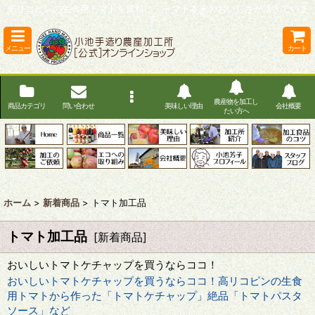
高リコピンの生食用トマトを原料に、トマト本来のおいしさが活きていま
す。
メニュー
カート
農産物を加工し
商品カテゴリ
問い合わせ
美味しい理由
会社概要
たい方へ
ホーム
>
新着商品
>
トマト加工品
トマト加工品
[
新着商品
]
おいしいトマトケチャップを買うならココ！
おいしいトマトケチャップを買うならココ！高リコピンの生食
用トマトから作った「トマトケチャップ」絶品「トマトパスタ
ソース」など