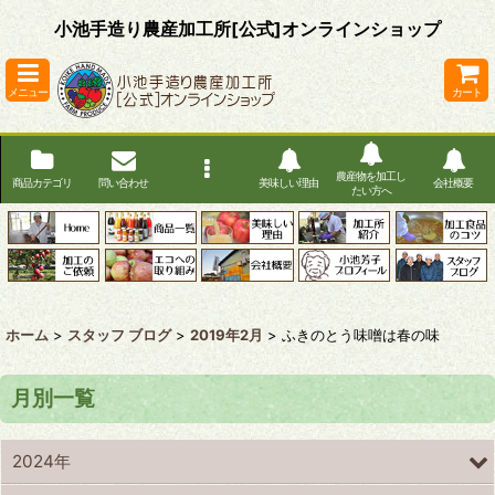
小池手造り農産加工所[公式]オンラインショップ
メニュー
カート
農産物を加工し
商品カテゴリ
問い合わせ
美味しい理由
会社概要
たい方へ
ホーム
>
スタッフ ブログ
>
2019年2月
>
ふきのとう味噌は春の味
月別一覧
2024年