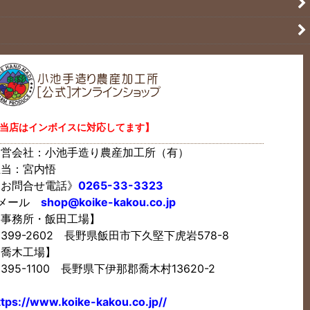
当店はインボイスに対応してます】
運営会社：小池手造り農産加工所（有）
担当：宮内悟
《お問合せ電話》
0265-33-3323
Eメール
shop@koike-kakou.co.jp
【事務所・飯田工場】
399-2602 長野県飯田市下久堅下虎岩578-8
【喬木工場】
395-1100 長野県下伊那郡喬木村13620-2
ttps://www.koike-kakou.co.jp//