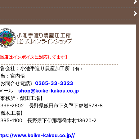
当店はインボイスに対応してます】
運営会社：小池手造り農産加工所（有）
担当：宮内悟
《お問合せ電話》
0265-33-3323
Eメール
shop@koike-kakou.co.jp
【事務所・飯田工場】
399-2602 長野県飯田市下久堅下虎岩578-8
【喬木工場】
395-1100 長野県下伊那郡喬木村13620-2
ttps://www.koike-kakou.co.jp//