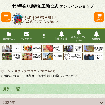
小池手造り農産加工所[公式]オンラインショップ
メニュー
カート
農産物を加工し
商品カテゴリ
問い合わせ
美味しい理由
会社概要
たい方へ
ホーム
>
スタッフ ブログ
>
2021年6月
>
普段の食事に１杯加えて健康生活を目指しませんか？
月別一覧
2024年