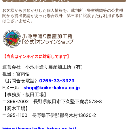
お客様からお預かりした個人情報を、裁判所・警察機関等の公共機
関から提出要請があった場合以外、第三者に譲渡または利用する事
はございません。
【当店はインボイスに対応してます】
運営会社：小池手造り農産加工所（有）
担当：宮内悟
《お問合せ電話》
0265-33-3323
Eメール
shop@koike-kakou.co.jp
【事務所・飯田工場】
〒399-2602 長野県飯田市下久堅下虎岩578-8
【喬木工場】
〒395-1100 長野県下伊那郡喬木村13620-2
https://www.koike-kakou.co.jp//