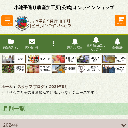
小池手造り農産加工所[公式]オンラインショップ
メニュー
カート
農産物を加工し
商品カテゴリ
問い合わせ
美味しい理由
会社概要
たい方へ
ホーム
>
スタッフ ブログ
>
2021年8月
>
「りんごをそのまま飲んでいるような」ジュースです！
月別一覧
2024年