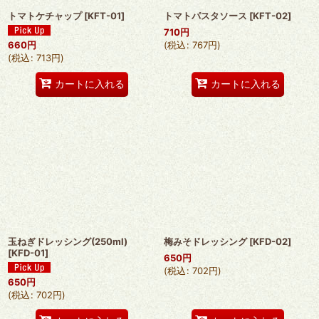
トマトケチャップ
[
KFT-01
]
トマトパスタソース
[
KFT-02
]
710
円
660
円
(
税込
:
767
円
)
(
税込
:
713
円
)
カートに入れる
カートに入れる
玉ねぎドレッシング(250ml)
梅みそドレッシング
[
KFD-02
]
[
KFD-01
]
650
円
(
税込
:
702
円
)
650
円
(
税込
:
702
円
)