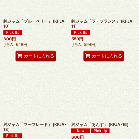
純ジャム「ブルーベリー」
[
KFJA-
純ジャム「ラ・フランス」
[
KFJA-
10
]
11
]
600
円
550
円
(
税込
:
648
円
)
(
税込
:
594
円
)
カートに入れる
カートに入れる
純ジャム「マーマレード」
[
KFJA-
純ジャム「あんず」
[
KFJA-16
]
13
]
600
円