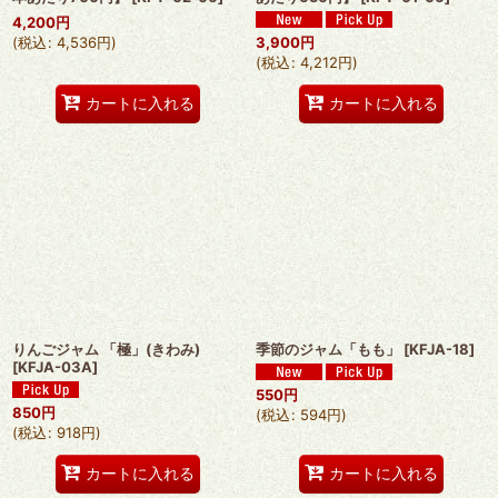
4,200
円
3,900
円
(
税込
:
4,536
円
)
(
税込
:
4,212
円
)
カートに入れる
カートに入れる
りんごジャム 「極」(きわみ)
季節のジャム「もも」
[
KFJA-18
]
[
KFJA-03A
]
550
円
850
円
(
税込
:
594
円
)
(
税込
:
918
円
)
カートに入れる
カートに入れる