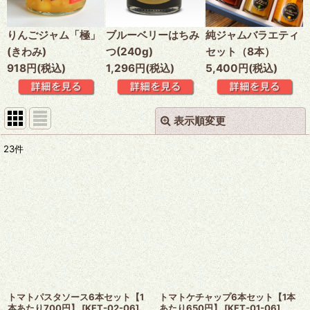
りんごジャム「極」
ブルーベリーはちみ
純ジャムバラエティ
(きわみ)
つ(240g)
セット（8本）
918円(税込)
1,296円(税込)
5,400円(税込)
表示順変更
閉じる
23
件
表示数
:
並び順
:
絞り込む
トマトパスタソース6本セット【1
トマトケチャップ6本セット【1本
本あたり700円】
[
KFT-02-06
]
あたり650円】
[
KFT-01-06
]