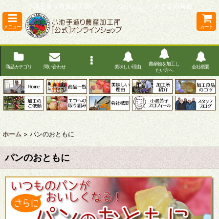
小池手造り農産加工所の「パンのおとも」におすすめ商品
メニュー
カート
農産物を加工し
商品カテゴリ
問い合わせ
美味しい理由
会社概要
たい方へ
ホーム
>
パンのおともに
パンのおともに