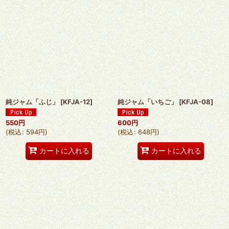
純ジャム「ふじ」
[
KFJA-12
]
純ジャム「いちご」
[
KFJA-08
]
550
円
600
円
(
税込
:
594
円
)
(
税込
:
648
円
)
カートに入れる
カートに入れる