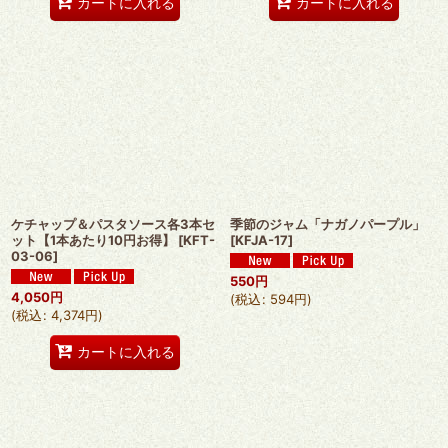
カートに入れる
カートに入れる
ケチャップ＆パスタソース各3本セ
季節のジャム「ナガノパープル」
ット【1本あたり10円お得】
[
KFT-
[
KFJA-17
]
03-06
]
550
円
4,050
円
(
税込
:
594
円
)
(
税込
:
4,374
円
)
カートに入れる