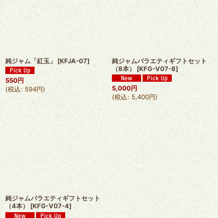
純ジャム「紅玉」
[
KFJA-07
]
純ジャムバラエティギフトセット
（8本）
[
KFG-V07-8
]
550
円
5,000
円
(
税込
:
594
円
)
(
税込
:
5,400
円
)
純ジャムバラエティギフトセット
（4本）
[
KFG-V07-4
]