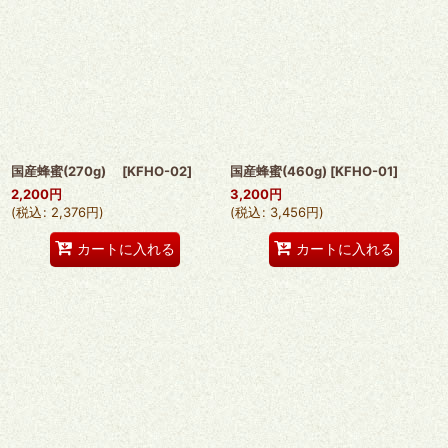
国産蜂蜜(270g)
[
KFHO-02
]
国産蜂蜜(460g)
[
KFHO-01
]
2,200
円
3,200
円
(
税込
:
2,376
円
)
(
税込
:
3,456
円
)
カートに入れる
カートに入れる