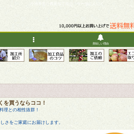
小池手造り農産加工所の、ラー油にんにく
美味しい理由
くを買うならココ！
料理との相性抜群！
味しさをご家庭にお届けします。