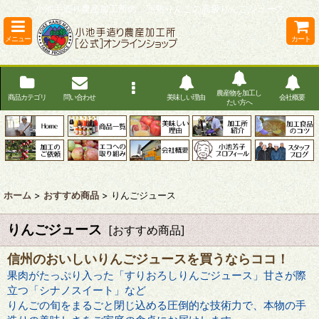
小池手造り農産加工所の、完熟りんごの高級りんごジュース
メニュー
カート
農産物を加工し
商品カテゴリ
問い合わせ
美味しい理由
会社概要
たい方へ
ホーム
>
おすすめ商品
>
りんごジュース
りんごジュース
[
おすすめ商品
]
信州のおいしいりんごジュースを買うならココ！
果肉がたっぷり入った「すりおろしりんごジュース」甘さが際
立つ「シナノスイート」など
りんごの旬をまるごと閉じ込める圧倒的な技術力で、本物の手