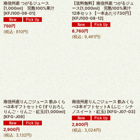
南信州産 つがるジュース
【送料無料】南信州産 つがるジュ
[1,000ml] 完熟100%果汁
ース[1,000ml] 完熟100%果汁
[
KFJ100-08-01
]
12本セット【一本あたり730円】
[
KFJ100-08-12
]
750
円
8,760
円
(
税込
:
810
円
)
(
税込
:
9,461
円
)
南信州産りんごジュース 飲みくら
南信州産りんごジュース 飲みくら
べ3本ギフトセットC (すりおろし
べ3本ギフトセットA (ふじ・シナ
りんご・りんご・紅玉)[1,000ml]
ノスイート・紅玉)
[
KFG-J07-03
]
[
KFG-J09
]
2,800
円
2,900
円
(
税込
:
3,024
円
)
(
税込
:
3,132
円
)