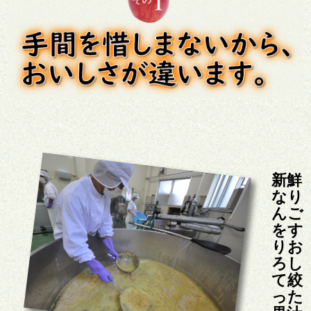
新鮮
なり
んご
をす
りお
ろし
て絞
った