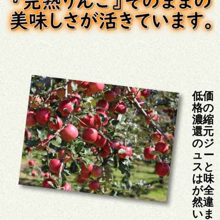
低価
格の
濃縮
還元
のジ
ュー
スと
は味
が全
然違
いま