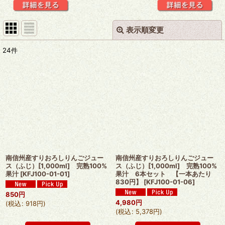
表示順変更
閉じる
24
件
表示数
:
並び順
:
絞り込む
南信州産すりおろしりんごジュー
南信州産すりおろしりんごジュー
ス（ふじ）[1,000ml] 完熟100%
ス（ふじ）[1,000ml] 完熟100%
果汁
[
KFJ100-01-01
]
果汁 6本セット 【一本あたり
830円】
[
KFJ100-01-06
]
850
円
4,980
円
(
税込
:
918
円
)
(
税込
:
5,378
円
)