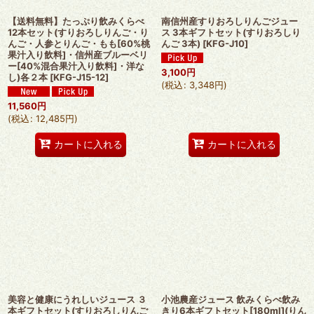
【送料無料】たっぷり飲みくらべ
南信州産すりおろしりんごジュー
12本セット(すりおろしりんご・り
ス 3本ギフトセット(すりおろしり
んご・人参とりんご・もも[60%桃
んご 3本)
[
KFG-J10
]
果汁入り飲料]・信州産ブルーベリ
ー[40%混合果汁入り飲料]・洋な
3,100
円
し)各２本
[
KFG-J15-12
]
(
税込
:
3,348
円
)
11,560
円
(
税込
:
12,485
円
)
カートに入れる
カートに入れる
美容と健康にうれしいジュース ３
小池農産ジュース 飲みくらべ飲み
本ギフトセット(すりおろしりんご
きり6本ギフトセット[180ml](りん