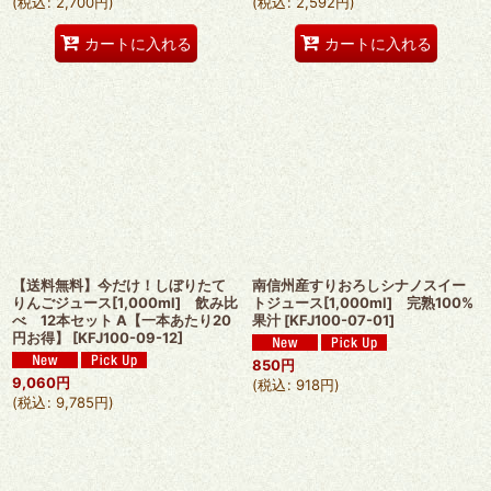
(
税込
:
2,700
円
)
(
税込
:
2,592
円
)
カートに入れる
カートに入れる
【送料無料】今だけ！しぼりたて
南信州産すりおろしシナノスイー
りんごジュース[1,000ml] 飲み比
トジュース[1,000ml] 完熟100%
べ 12本セット A【一本あたり20
果汁
[
KFJ100-07-01
]
円お得】
[
KFJ100-09-12
]
850
円
9,060
円
(
税込
:
918
円
)
(
税込
:
9,785
円
)