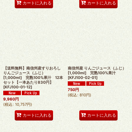
カートに入れる
カートに入れる
【送料無料】南信州産すりおろし
南信州産 りんごジュース（ふじ）
りんごジュース（ふじ）
[1,000ml] 完熟100%果汁
[1,000ml] 完熟100%果汁 12本
[
KFJ100-02-01
]
セット【一本あたり830円】
[
KFJ100-01-12
]
750
円
(
税込
:
810
円
)
9,960
円
(
税込
:
10,757
円
)
カートに入れる
カートに入れる