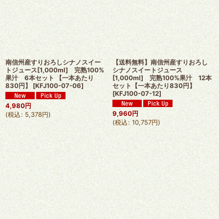
南信州産すりおろしシナノスイー
【送料無料】南信州産すりおろし
トジュース[1,000ml] 完熟100%
シナノスイートジュース
果汁 6本セット 【一本あたり
[1,000ml] 完熟100%果汁 12本
830円】
[
KFJ100-07-06
]
セット【一本あたり830円】
[
KFJ100-07-12
]
4,980
円
9,960
円
(
税込
:
5,378
円
)
(
税込
:
10,757
円
)