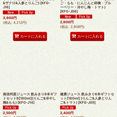
&ザクロ&人参とりんご)
[
KFG-
ご・もも・にんじんと林檎・ブル
J16
]
ーベリー・冷やし梅・トマト)
[
KFG-J06
]
3,900
円
2,600
円
(
税込
:
4,212
円
)
(
税込
:
2,808
円
)
カートに入れる
カートに入れる
南信州産ジュース 飲みきり6本ギフ
健康ジュース 飲みきり6本ギフトセ
トセットB[180ml](りんご&冷やし
ット[180ml] (りんご&人参とりん
梅&もも)
[
KFG-J14
]
ご&トマト)
[
KFG-J05
]
2,500
円
2,400
円