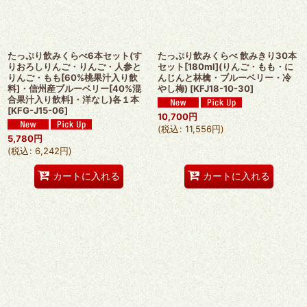
たっぷり飲みくらべ6本セット(す
たっぷり飲みくらべ 飲みきり30本
りおろしりんご・りんご・人参と
セット[180ml](りんご・もも・に
りんご・もも[60%桃果汁入り飲
んじんと林檎・ブルーベリー・冷
料]・信州産ブルーベリー[40%混
やし梅)
[
KFJ18-10-30
]
合果汁入り飲料]・洋なし)各１本
[
KFG-J15-06
]
10,700
円
(
税込
:
11,556
円
)
5,780
円
(
税込
:
6,242
円
)
カートに入れる
カートに入れる