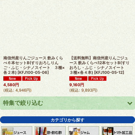
南信州産りんごジュース 飲みくら
【送料無料】南信州産りんごジュ
べ６本セットB(すりおろしりん
ース 飲みくらべ12本セットB(すり
ご・ふじ・シナノスイート ３種×
おろし・ふじ・シナノスイート
各２本)
[
KFJ100-05-06
]
３種×各４本)
[
KFJ100-05-12
]
4,580
円
9,160
円
(
税込
:
4,946
円
)
(
税込
:
9,893
円
)
特集で絞り込む
りんごジュース
カテゴリから探す
【送料無料】１箱まとめ買いで送料無料