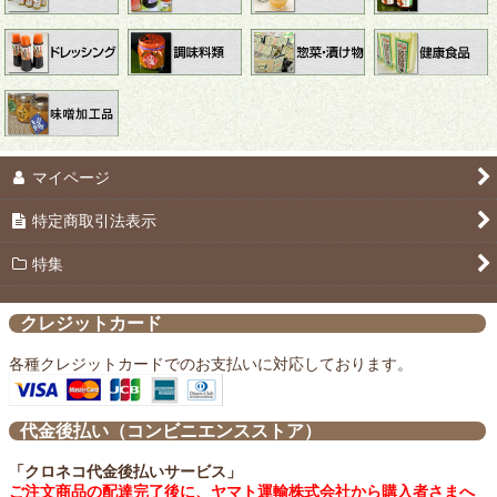
心打たれ(こころうたれ)
ラー油にんにく
【送料込み】お試しセット
マイページ
おすすめギフトセット
特定商取引法表示
パンのおともに
特集
ご飯のおともに
クレジットカード
焼肉のおともに
各種クレジットカードでのお支払いに対応しております。
日々の習慣に
代金後払い（コンビニエンスストア）
SALE
「クロネコ代金後払いサービス」
ご注文商品の配達完了後に、ヤマト運輸株式会社から購入者さまへ