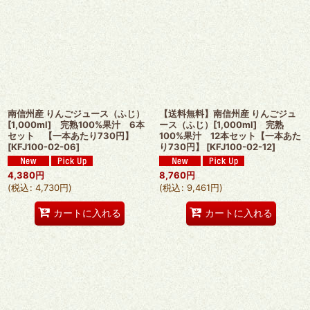
南信州産 りんごジュース（ふじ）
【送料無料】南信州産 りんごジュ
[1,000ml] 完熟100%果汁 6本
ース（ふじ）[1,000ml] 完熟
セット 【一本あたり730円】
100%果汁 12本セット【一本あた
[
KFJ100-02-06
]
り730円】
[
KFJ100-02-12
]
4,380
円
8,760
円
(
税込
:
4,730
円
)
(
税込
:
9,461
円
)
カートに入れる
カートに入れる