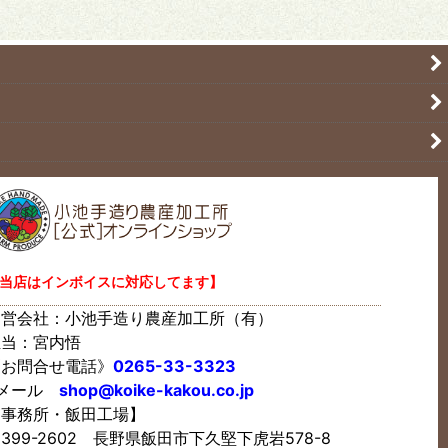
当店はインボイスに対応してます】
運営会社：小池手造り農産加工所（有）
担当：宮内悟
《お問合せ電話》
0265-33-3323
Eメール
shop@koike-kakou.co.jp
【事務所・飯田工場】
399-2602 長野県飯田市下久堅下虎岩578-8