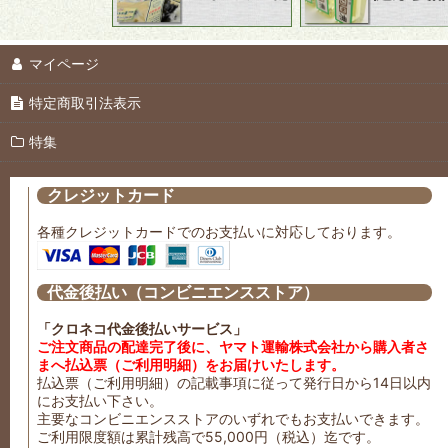
【送料込み】お試しセット
マイページ
おすすめギフトセット
特定商取引法表示
パンのおともに
特集
ご飯のおともに
クレジットカード
焼肉のおともに
各種クレジットカードでのお支払いに対応しております。
日々の習慣に
SALE
代金後払い（コンビニエンスストア）
「クロネコ代金後払いサービス」
ご注文商品の配達完了後に、ヤマト運輸株式会社から購入者さ
まへ払込票（ご利用明細）をお届けいたします。
払込票（ご利用明細）の記載事項に従って発行日から14日以内
にお支払い下さい。
主要なコンビニエンスストアのいずれでもお支払いできます。
ご利用限度額は累計残高で55,000円（税込）迄です。