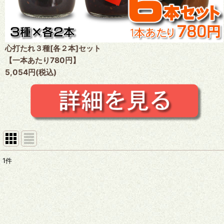
心打たれ３種[各２本]セット
【一本あたり780円】
5,054円(税込)
1
件
表示数
:
並び順
: