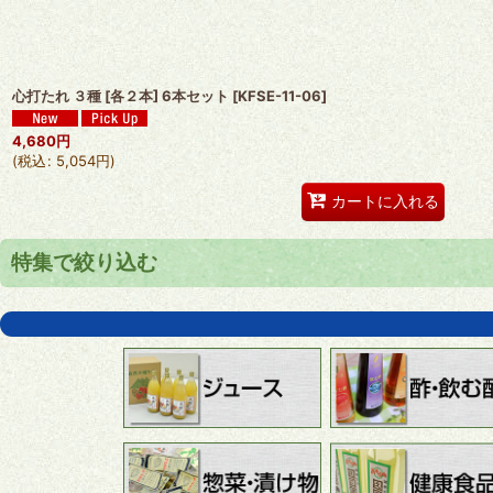
心打たれ ３種 [各２本] 6本セット
[
KFSE-11-06
]
4,680
円
(
税込
:
5,054
円
)
カートに入れる
特集で絞り込む
りんごジュース
【送料無料】１箱まとめ買いで送料無料
心打たれ(こころうたれ)
ラー油にんにく