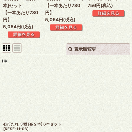
本]セット
【一本あたり780
756円(税込)
【一本あたり780
円】
円】
5,054円(税込)
5,054円(税込)
表示順変更
閉じる
1
件
表示数
:
並び順
:
絞り込む
心打たれ ３種 [各２本] 6本セット
[
KFSE-11-06
]