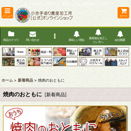
「おうち焼肉」がさらに美味しくなる商品はコチラ！
メニュー
カート
農産物を加工し
商品カテゴリ
問い合わせ
美味しい理由
会社概要
たい方へ
ホーム
>
新着商品
>
焼肉のおともに
焼肉のおともに
[
新着商品
]