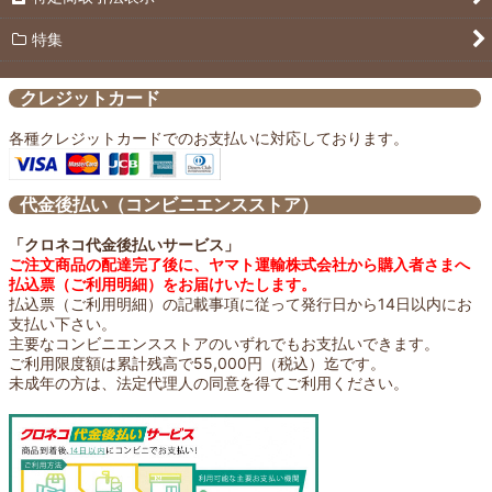
パンのおともに
特集
ご飯のおともに
クレジットカード
焼肉のおともに
各種クレジットカードでのお支払いに対応しております。
日々の習慣に
代金後払い（コンビニエンスストア）
SALE
「クロネコ代金後払いサービス」
ご注文商品の配達完了後に、ヤマト運輸株式会社から購入者さまへ
払込票（ご利用明細）をお届けいたします。
払込票（ご利用明細）の記載事項に従って発行日から14日以内にお
支払い下さい。
主要なコンビニエンスストアのいずれでもお支払いできます。
ご利用限度額は累計残高で55,000円（税込）迄です。
未成年の方は、法定代理人の同意を得てご利用ください。