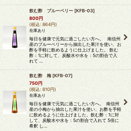
飲む酢 ブルーベリー
[
KFB-03
]
800
円
(
税込
:
864
円
)
在庫あり
毎日を健康で元気に過ごしたい方へ。 南信州
産のブルーベリーから抽出した果汁を使い、お
酢を手軽に飲めるように仕上げました。 飲む
酢：1に対して、炭酸水や水を：5の割合で入
れて …
飲む酢 梅
[
KFB-07
]
750
円
(
税込
:
810
円
)
在庫あり
毎日を健康で元気に過ごしたい方へ。 南信州
産の小梅から抽出した果汁を使い、お酢を手軽
に飲めるように仕上げました。飲む酢：1に対
して、炭酸水や水を：5の割合で入れて 5倍に
希釈 し…