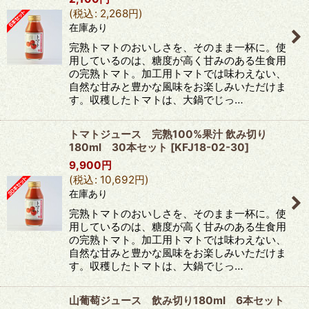
(
税込
:
2,268
円
)
在庫あり
完熟トマトのおいしさを、そのまま一杯に。使
用しているのは、糖度が高く甘みのある生食用
の完熟トマト。加工用トマトでは味わえない、
自然な甘みと豊かな風味をお楽しみいただけま
す。収穫したトマトは、大鍋でじっ…
トマトジュース 完熟100%果汁 飲み切り
180ml 30本セット
[
KFJ18-02-30
]
9,900
円
(
税込
:
10,692
円
)
在庫あり
完熟トマトのおいしさを、そのまま一杯に。使
用しているのは、糖度が高く甘みのある生食用
の完熟トマト。加工用トマトでは味わえない、
自然な甘みと豊かな風味をお楽しみいただけま
す。収穫したトマトは、大鍋でじっ…
山葡萄ジュース 飲み切り180ml 6本セット