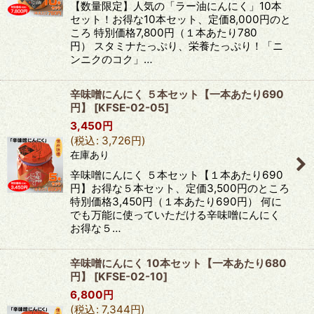
【数量限定】人気の「ラー油にんにく」10本
セット！お得な10本セット、定価8,000円のと
ころ 特別価格7,800円（１本あたり780
円） スタミナたっぷり、栄養たっぷり！「ニ
ンニクのコク」…
辛味噌にんにく ５本セット【一本あたり690
円】
[
KFSE-02-05
]
3,450
円
(
税込
:
3,726
円
)
在庫あり
辛味噌にんにく ５本セット【１本あたり690
円】お得な５本セット、定価3,500円のところ
特別価格3,450円（１本あたり690円） 何に
でも万能に使っていただける辛味噌にんにく
お得な５…
辛味噌にんにく 10本セット【一本あたり680
円】
[
KFSE-02-10
]
6,800
円
(
税込
:
7,344
円
)