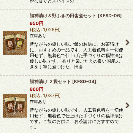
かな香りとスパイスの…
福神漬け＆野ふきの田舎煮セット
[
KFSD-06
]
950
円
(
税込
:
1,026
円
)
在庫あり
昔ながらの優しい味ご飯のお供に、お茶請け
に、おすすめの一品です。人工着色料を一切使
用せず、無着色で仕上げた手づくりの福神漬は
優しい味です。 香りと歯ごたえの良い国産ふ
きを丁寧に煮つけた、田舎…
福神漬け ２袋セット
[
KFSD-04
]
960
円
(
税込
:
1,037
円
)
在庫あり
昔ながらの優しい味です。人工着色料を一切使
用せず、無着色で仕上げた手づくりの福神漬け
です。ご飯のお供に、お茶請けにおすすめで
す。