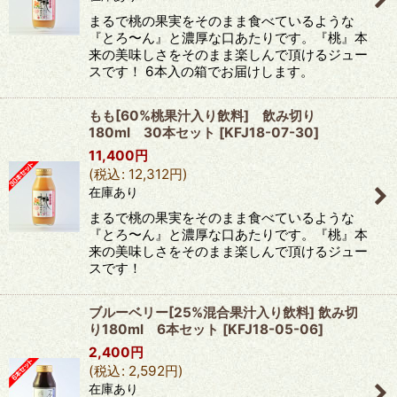
まるで桃の果実をそのまま食べているような
『とろ〜ん』と濃厚な口あたりです。『桃』本
来の美味しさをそのまま楽しんで頂けるジュー
スです！ 6本入の箱でお届けします。
もも[60%桃果汁入り飲料] 飲み切り
180ml 30本セット
[
KFJ18-07-30
]
11,400
円
(
税込
:
12,312
円
)
在庫あり
まるで桃の果実をそのまま食べているような
『とろ〜ん』と濃厚な口あたりです。『桃』本
来の美味しさをそのまま楽しんで頂けるジュー
スです！
ブルーベリー[25%混合果汁入り飲料] 飲み切
り180ml 6本セット
[
KFJ18-05-06
]
2,400
円
(
税込
:
2,592
円
)
在庫あり