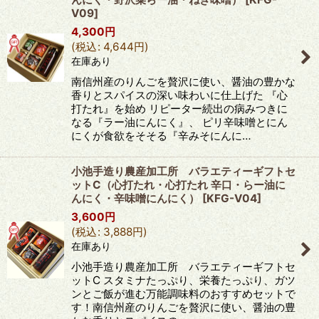
V09
]
4,300
円
(
税込
:
4,644
円
)
在庫あり
南信州産のりんごを贅沢に使い、醤油の豊かな
香りとスパイスの深い味わいに仕上げた 『心
打たれ』を始め リピーター続出の病みつきに
なる『ラー油にんにく』、 ピリ辛味噌とにん
にくが食欲をそそる『辛みそにんに…
小池手造り農産加工所 バラエティーギフトセ
ットC（心打たれ・心打たれ 辛口・らー油に
んにく・辛味噌にんにく）
[
KFG-V04
]
3,600
円
(
税込
:
3,888
円
)
在庫あり
小池手造り農産加工所 バラエティーギフトセ
ットC スタミナたっぷり、栄養たっぷり、ガツ
ンとご飯が進む万能調味料のおすすめセットで
す！南信州産のりんごを贅沢に使い、醤油の豊