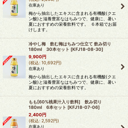
在庫あり
梅から抽出したエキスに含まれる有機酸(クエ
ン酸)と滋養豊富なはちみつで、健康に、暑い
夏におすすめの栄養飲料です。 ６本箱でお届
けします。
冷やし梅 飲む梅はちみつ仕立て 飲み切り
180ml 30本セット
[
KFJ18-08-30
]
9,900
円
(
税込
:
10,692
円
)
在庫あり
梅から抽出したエキスに含まれる有機酸(クエ
ン酸)と滋養豊富なはちみつで、健康に、暑い
夏におすすめの栄養飲料です。
もも[60%桃果汁入り飲料] 飲み切り
180ml 6本セット
[
KFJ18-07-06
]
2,400
円
(
税込
:
2,592
円
)
在庫あり