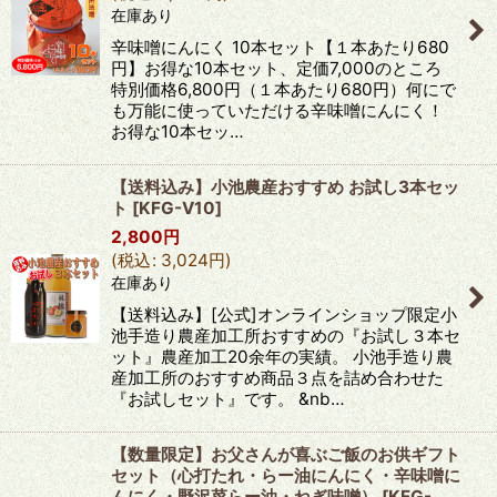
在庫あり
辛味噌にんにく 10本セット【１本あたり680
円】お得な10本セット、定価7,000のところ
特別価格6,800円（１本あたり680円）何にで
も万能に使っていただける辛味噌にんにく！
お得な10本セッ…
【送料込み】小池農産おすすめ お試し3本セッ
ト
[
KFG-V10
]
2,800
円
(
税込
:
3,024
円
)
在庫あり
【送料込み】[公式]オンラインショップ限定小
池手造り農産加工所おすすめの『お試し３本セ
ット』農産加工20余年の実績。 小池手造り農
産加工所のおすすめ商品３点を詰め合わせた
『お試しセット』です。 &nb…
【数量限定】お父さんが喜ぶご飯のお供ギフト
セット（心打たれ・らー油にんにく・辛味噌に
んにく・野沢菜らー油・ねぎ味噌）
[
KFG-