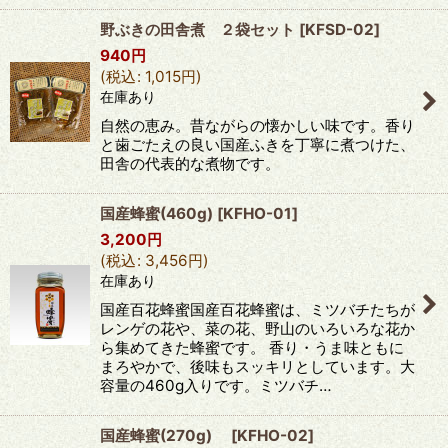
野ぶきの田舎煮 ２袋セット
[
KFSD-02
]
940
円
(
税込
:
1,015
円
)
在庫あり
自然の恵み。昔ながらの懐かしい味です。香り
と歯ごたえの良い国産ふきを丁寧に煮つけた、
田舎の代表的な煮物です。
国産蜂蜜(460g)
[
KFHO-01
]
3,200
円
(
税込
:
3,456
円
)
在庫あり
国産百花蜂蜜国産百花蜂蜜は、ミツバチたちが
レンゲの花や、菜の花、野山のいろいろな花か
ら集めてきた蜂蜜です。 香り・うま味ともに
まろやかで、後味もスッキリとしています。大
容量の460g入りです。ミツバチ…
国産蜂蜜(270g)
[
KFHO-02
]