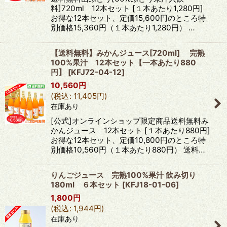
料]720ml 12本セット [１本あたり1,280円]
お得な12本セット、定価15,600円のところ特
別価格15,360円（１本あたり1,280円） …
【送料無料】みかんジュース[720ml] 完熟
100%果汁 12本セット【一本あたり880
円】
[
KFJ72-04-12
]
10,560
円
(
税込
:
11,405
円
)
在庫あり
[公式]オンラインショップ限定商品送料無料み
かんジュース 12本セット [１本あたり880円]
お得な12本セット、定価10,800円のところ特
別価格10,560円（１本あたり880円） 送料…
りんごジュース 完熟100%果汁 飲み切り
180ml ６本セット
[
KFJ18-01-06
]
1,800
円
(
税込
:
1,944
円
)
在庫あり