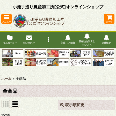
小池手造り農産加工所[公式]オンラインショップ
メニュー
カート
農産物を加工し
商品カテゴリ
問い合わせ
美味しい理由
会社概要
たい方へ
ホーム
>
全商品
全商品
表示順変更
閉じる
152
件