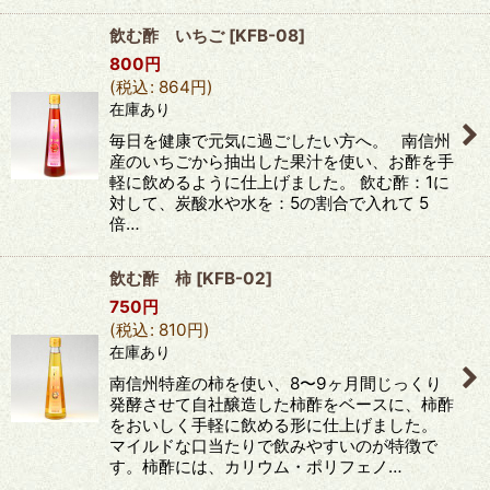
飲む酢 いちご
[
KFB-08
]
800
円
(
税込
:
864
円
)
在庫あり
毎日を健康で元気に過ごしたい方へ。 南信州
産のいちごから抽出した果汁を使い、お酢を手
軽に飲めるように仕上げました。 飲む酢：1に
対して、炭酸水や水を：5の割合で入れて 5
倍…
飲む酢 柿
[
KFB-02
]
750
円
(
税込
:
810
円
)
在庫あり
南信州特産の柿を使い、8〜9ヶ月間じっくり
発酵させて自社醸造した柿酢をベースに、柿酢
をおいしく手軽に飲める形に仕上げました。
マイルドな口当たりで飲みやすいのが特徴で
す。柿酢には、カリウム・ポリフェノ…