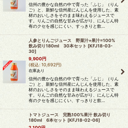
信州の豊かな自然の中で育った「ふじ」（りん
ご）と、新鮮な信州産にんじんを使用した、素
材のおいしさをそのまま味わえるジュースで
す。りんごの自然な甘みが広がり、にんじん特
有のクセを感じにくい、すっきりと飲…
人参とりんごジュース 野菜汁+果汁=100%
飲み切り180ml 30本セット
[
KFJ18-03-
30
]
9,900
円
(
税込
:
10,692
円
)
在庫あり
信州の豊かな自然の中で育った「ふじ」（りん
ご）と、新鮮な信州産にんじんを使用した、素
材のおいしさをそのまま味わえるジュースで
す。りんごの自然な甘みが広がり、にんじん特
有のクセを感じにくい、すっきりと飲…
トマトジュース 完熟100%果汁 飲み切り
180ml 6本セット
[
KFJ18-02-06
]
2,100
円