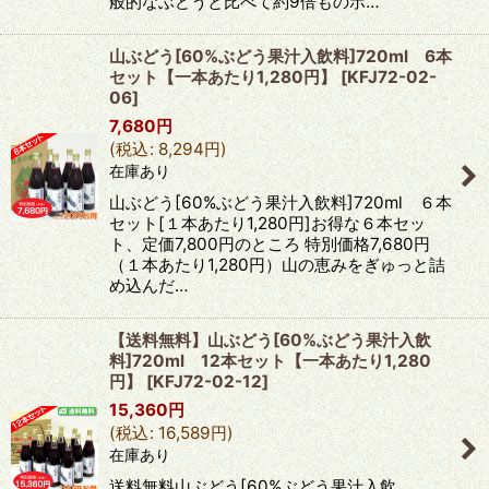
般的なぶどうと比べて約9倍ものポ…
山ぶどう[60%ぶどう果汁入飲料]720ml 6本
セット【一本あたり1,280円】
[
KFJ72-02-
06
]
7,680
円
(
税込
:
8,294
円
)
在庫あり
山ぶどう[60%ぶどう果汁入飲料]720ml ６本
セット[１本あたり1,280円]お得な６本セッ
ト、定価7,800円のところ 特別価格7,680円
（１本あたり1,280円）山の恵みをぎゅっと詰
め込んだ…
【送料無料】山ぶどう[60%ぶどう果汁入飲
料]720ml 12本セット【一本あたり1,280
円】
[
KFJ72-02-12
]
15,360
円
(
税込
:
16,589
円
)
在庫あり
送料無料山ぶどう[60%ぶどう果汁入飲