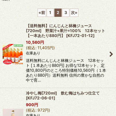
表示数
:
«
前
1
2
3
次
»
並び順
:
【送料無料】にんじんと林檎ジュース
[720ml] 野菜汁+果汁=100% 12本セット
絞り込む
【一本あたり880円】
[
KFJ72-01-12
]
10,560
円
(
税込
:
11,405
円
)
在庫あり
送料無料にんじんと林檎ジュース 12本セッ
ト [１本あたり880円] お得な12本セット、定
価10,800円のところ特別価格10,560円（１本
あたり880円）送料無料 信州の豊かな自然の
中で育…
冷やし梅[720ml] 飲む梅はちみつ仕立て
[
KFJ72-06-01
]
900
円
(
税込
:
972
円
)
在庫あり