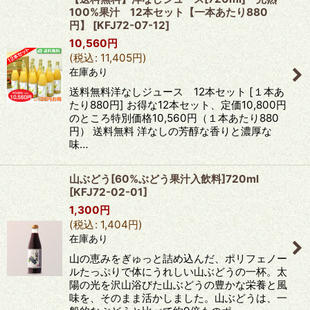
100%果汁 12本セット【一本あたり880
円】
[
KFJ72-07-12
]
10,560
円
(
税込
:
11,405
円
)
在庫あり
送料無料洋なしジュース 12本セット [１本あ
たり880円] お得な12本セット、定価10,800円
のところ特別価格10,560円（１本あたり880
円） 送料無料 洋なしの芳醇な香りと濃厚な
味…
山ぶどう[60%ぶどう果汁入飲料]720ml
[
KFJ72-02-01
]
1,300
円
(
税込
:
1,404
円
)
在庫あり
山の恵みをぎゅっと詰め込んだ、ポリフェノー
ルたっぷりで体にうれしい山ぶどうの一杯。太
陽の光を沢山浴びた山ぶどうの豊かな栄養と風
味を、そのまま活かしました。山ぶどうは、一