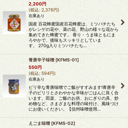
2,200
円
(
税込
:
2,376
円
)
在庫あり
国産 百花蜂蜜国産百花蜂蜜は、ミツバチたち
がレンゲの花や、菜の花、野山の様々な花から
集めてきた蜂蜜です。 香り・うま味ともにま
ろやかで、後味もスッキリとしていま
す。 270g入りミツバチたち…
青唐辛子味噌
[
KFMS-01
]
550
円
(
税込
:
594
円
)
在庫あり
ピリ辛な青唐味噌でご飯がすすみます!青唐辛
子のピリリとさわやかな辛味がごはんに良く合
います。田楽、ご飯のお供、おにぎりの具、炒
め物など、さまざまな料理の味付け、風味づけ
にお使いください。【信州味噌使用…
えごま味噌
[
KFMS-02
]