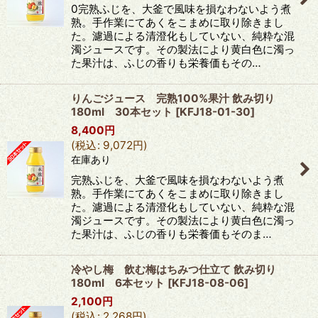
0完熟ふじを、大釜で風味を損なわないよう煮
熟。手作業にてあくをこまめに取り除きまし
た。濾過による清澄化もしていない、純粋な混
濁ジュースです。その製法により黄白色に濁っ
た果汁は、ふじの香りも栄養価もその…
りんごジュース 完熟100%果汁 飲み切り
180ml 30本セット
[
KFJ18-01-30
]
8,400
円
(
税込
:
9,072
円
)
在庫あり
完熟ふじを、大釜で風味を損なわないよう煮
熟。手作業にてあくをこまめに取り除きまし
た。濾過による清澄化もしていない、純粋な混
濁ジュースです。その製法により黄白色に濁っ
た果汁は、ふじの香りも栄養価もそのま…
冷やし梅 飲む梅はちみつ仕立て 飲み切り
180ml 6本セット
[
KFJ18-08-06
]
2,100
円
(
税込
:
2,268
円
)