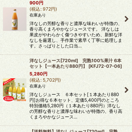
900
円
(
税込
:
972
円
)
在庫あり
洋なしの芳醇な香りと濃厚な味わいが特徴の、
香り高くまろやかなジュースです。 洋なしは
果皮がやわらかく傷つきやすいため、新鮮な洋
なしを厳選し、手作業で素早く丁寧に処理しま
す。さっぱりとした口当…
洋なしジュース[720ml] 完熟100%果汁 6本
セット【一本あたり880円】
[
KFJ72-07-06
]
5,280
円
(
税込
:
5,702
円
)
在庫あり
洋なしジュース ６本セット[１本あたり880
円]お得な６本セット、定価5,400円のところ
特別価格5,280円（１本あたり880円）洋なし
の芳醇な香りと濃厚な味わいが特徴の、香り高
くまろやかなジュース…
【送料無料】洋なしジュース[720ml] 完熟