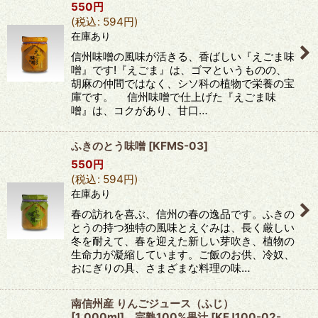
550
円
(
税込
:
594
円
)
在庫あり
信州味噌の風味が活きる、香ばしい『えごま味
噌』です!『えごま』は、ゴマというものの、
胡麻の仲間ではなく、シソ科の植物で栄養の宝
庫です。 信州味噌で仕上げた『えごま味
噌』は、コクがあり、甘口…
ふきのとう味噌
[
KFMS-03
]
550
円
(
税込
:
594
円
)
在庫あり
春の訪れを喜ぶ、信州の春の逸品です。ふきの
とうの持つ独特の風味とえぐみは、長く厳しい
冬を耐えて、春を迎えた新しい芽吹き、植物の
生命力が凝縮しています。ご飯のお供、冷奴、
おにぎりの具、さまざまな料理の味…
南信州産 りんごジュース（ふじ）
[1,000ml] 完熟100%果汁
[
KFJ100-02-