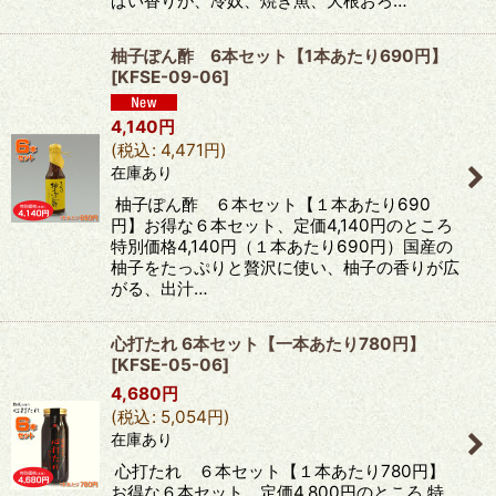
ぱい香りが、冷奴、焼き魚、大根おろ…
柚子ぽん酢 6本セット【1本あたり690円】
[
KFSE-09-06
]
4,140
円
(
税込
:
4,471
円
)
在庫あり
柚子ぽん酢 ６本セット【１本あたり690
円】お得な６本セット、定価4,140円のところ
特別価格4,140円（１本あたり690円）国産の
柚子をたっぷりと贅沢に使い、柚子の香りが広
がる、出汁…
心打たれ 6本セット【一本あたり780円】
[
KFSE-05-06
]
4,680
円
(
税込
:
5,054
円
)
在庫あり
心打たれ ６本セット【１本あたり780円】
お得な６本セット、定価4,800円のところ 特