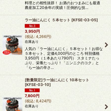
料理との相性抜群！ お酒のおつまみにも最適
農産加工20余年の実績！圧倒的な技…
ラー油にんにく ５本セット
[
KFSE-03-05
]
3,950
円
(
税込
:
4,266
円
)
在庫あり
人気の「ラー油にんにく」５本セット！お得な
５本セット、定価4,000円のところ 特別価格
3,950円（１本あたり790円） スタミナたっ
ぷり、栄養たっぷり！「ニンニクのコク」と
「らー油の辛さ…
[数量限定]ラー油にんにく 10本セット
[
KFSE-03-10
]
7,800
円
(
税込
:
8,424
円
)
在庫あり