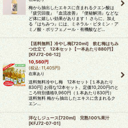
梅から抽出したエキスに含まれるクエン酸は
『疲労回復』『血流改善』『便秘解消』などな
ど体に嬉しい効果があります！ さらに、加え
る『はちみつ』には、ミネラル・ビタミン・ア
ミノ酸・ポリフェノール・有機酸など…
【送料無料】冷やし梅[720ml] 飲む梅はちみ
つ仕立て 12本セット【一本あたり880円】
[
KFJ72-06-12
]
10,560
円
(
税込
:
11,405
円
)
在庫あり
送料無料冷やし梅 12本セット [１本あたり
830円] お得な12本セット、定価10,200円のと
ころ特別価格9,960円（１本あたり830円）
送料無料 梅から抽出したエキスに含まれるク
エン…
洋なしジュース[720ml] 完熟100%果汁
[
KFJ72-07-01
]