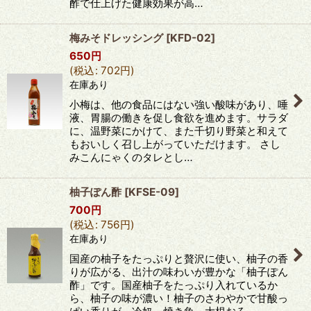
酢で仕上げた健康効果が高…
梅みそドレッシング
[
KFD-02
]
650
円
(
税込
:
702
円
)
在庫あり
小梅は、他の食品にはない強い酸味があり、唾
液、胃腸の働きを促し食欲を進めます。サラダ
に、温野菜にかけて、また千切り野菜と和えて
もおいしく召し上がっていただけます。 さし
みこんにゃくのタレとし…
柚子ぽん酢
[
KFSE-09
]
700
円
(
税込
:
756
円
)
在庫あり
国産の柚子をたっぷりと贅沢に使い、柚子の香
りが広がる、出汁の味わいが豊かな「柚子ぽん
酢」です。国産柚子をたっぷり入れているか
ら、柚子の味が濃い！柚子のさわやかで甘酸っ