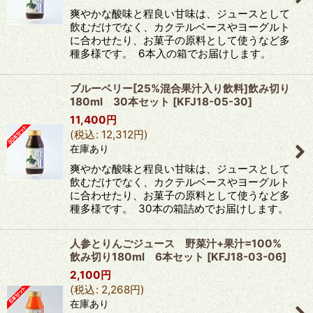
爽やかな酸味と程良い甘味は、ジュースとして
飲むだけでなく、カクテルベースやヨーグルト
に合わせたり、お菓子の原料として使うなど多
種多様です。 6本入の箱でお届けします。
ブルーベリー[25%混合果汁入り飲料]飲み切り
180ml 30本セット
[
KFJ18-05-30
]
11,400
円
(
税込
:
12,312
円
)
在庫あり
爽やかな酸味と程良い甘味は、ジュースとして
飲むだけでなく、カクテルベースやヨーグルト
に合わせたり、お菓子の原料として使うなど多
種多様です。 30本の箱詰めでお届けします。
人参とりんごジュース 野菜汁+果汁=100%
飲み切り180ml 6本セット
[
KFJ18-03-06
]
2,100
円
(
税込
:
2,268
円
)
在庫あり