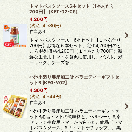
トマトパスタソース6本セット【1本あたり
700円】
[
KFT-02-06
]
4,200
円
(
税込
:
4,536
円
)
在庫あり
トマトパスタソース 6本セット【１本あたり
700円】お得な６本セット、定価4,260円のと
ころ 特別価格4,200円（１本あたり700円）新
鮮な生食用トマトを贅沢に使用し、バジル、ガ
ーリック、チーズを…
小池手造り農産加工所 バラエティーギフトセ
ットB
[
KFG-V02
]
4,300
円
(
税込
:
4,644
円
)
在庫あり
小池手造り農産加工所 バラエティーギフトセ
ットB絶品トマトの調味料と、ヘルシーな食卓
セット！生食用トマトから造った、絶品『トマ
トパスタソース』&『トマトケチャップ』。黒