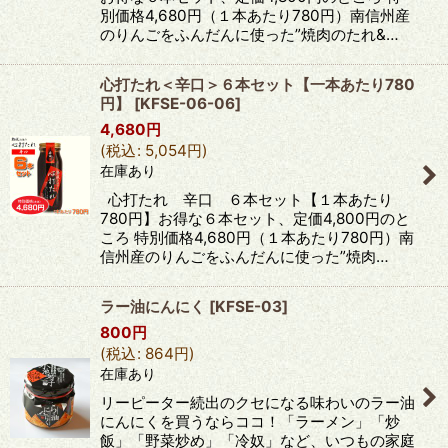
別価格4,680円（１本あたり780円）南信州産
のりんごをふんだんに使った”焼肉のたれ&…
心打たれ＜辛口＞６本セット【一本あたり780
円】
[
KFSE-06-06
]
4,680
円
(
税込
:
5,054
円
)
在庫あり
心打たれ 辛口 ６本セット【１本あたり
780円】お得な６本セット、定価4,800円のと
ころ 特別価格4,680円（１本あたり780円）南
信州産のりんごをふんだんに使った”焼肉…
ラー油にんにく
[
KFSE-03
]
800
円
(
税込
:
864
円
)
在庫あり
リーピーター続出のクセになる味わいのラー油
にんにくを買うならココ！「ラーメン」「炒
飯」「野菜炒め」「冷奴」など、いつもの家庭