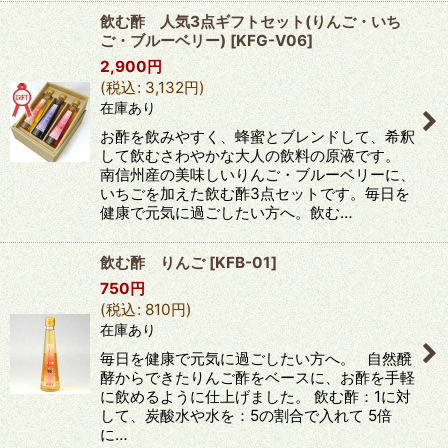
飲む酢 人気3点ギフトセット(りんご・いち
ご・ブルーベリー)
[
KFG-V06
]
2,900
円
(
税込
:
3,132
円
)
在庫あり
お酢を飲みやすく、蜂蜜とブレンドして、希釈
して飲むさわやかな大人の飲料の原液です。
南信州産の美味しいりんご・ブルーベリーに、
いちごを加えた飲む酢3点セットです。毎日を
健康で元気に過ごしたい方へ。飲む…
飲む酢 りんご
[
KFB-01
]
750
円
(
税込
:
810
円
)
在庫あり
毎日を健康で元気に過ごしたい方へ。 自然醗
酵からできたりんご酢をベースに、お酢を手軽
に飲めるように仕上げました。 飲む酢：1に対
して、炭酸水や水を：5の割合で入れて 5倍
に…