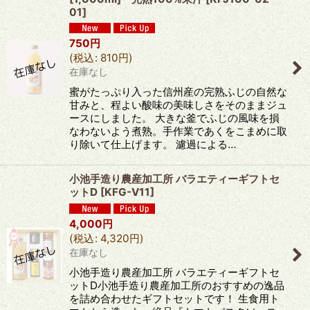
01
]
750
円
(
税込
:
810
円
)
在庫なし
蜜がたっぷり入った信州産の完熟ふじの自然な
甘みと、程よい酸味の美味しさをそのままジュ
ースにしました。 大きな釜でふじの風味を損
なわないよう煮熟。手作業であくをこまめに取
り除いて仕上げます。 濾過による…
小池手造り農産加工所 バラエティーギフトセ
ットD
[
KFG-V11
]
4,000
円
(
税込
:
4,320
円
)
在庫なし
小池手造り農産加工所 バラエティーギフトセ
ットD小池手造り農産加工所のおすすめの逸品
を詰め合わせたギフトセットです！ 生食用ト