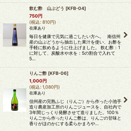
飲む酢 山ぶどう
[
KFB-04
]
750
円
(
税込
:
810
円
)
在庫あり
毎日を健康で元気に過ごしたい方へ。 南信州
産の山ぶどうから抽出した果汁を使い、お酢を
手軽に飲めるように仕上げました。 飲む酢：1
に対して、炭酸水や水を：5の割合で入れて
5…
りんご酢
[
KFB-06
]
1,000
円
(
税込
:
1,080
円
)
在庫あり
信州産の完熟ふじ（りんご）から作った小池手
造り農産加工所のりんごジュースを、自社内で
3年間じっくり発酵させて造りました。100％
りんごから作ったりんご酢は、りんごの甘味と
香りがほのかにする柔らかまろや…