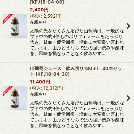
[
KFJ18-04-06
]
2,400
円
(
税込
:
2,592
円
)
在庫あり
太陽の光をたくさん浴びた山葡萄は、一般的な
ブドウの約9倍ものポリフェノールをたっぷり
含み、貧血・疲労回復・増血に大変良い言われ
ています。山ぶどうならではの強い渋みや酸味
を、風味を損なうことなく飲みやす…
山葡萄ジュース 飲み切り180ml 30本セッ
ト
[
KFJ18-04-30
]
11,400
円
(
税込
:
12,312
円
)
在庫あり
太陽の光をたくさん浴びた山葡萄は、一般的な
ブドウの約9倍ものポリフェノールをたっぷり
含み、貧血・疲労回復・増血に大変良い言われ
ています。山ぶどうならではの強い渋みや酸味
を、風味を損なうことなく飲みやす…