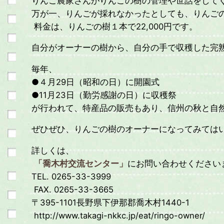
りんご農家さんがりんごの樹の管理や世話をして
万が一、りんごが採れなかったとしても、りんごの
料金は、りんごの樹１本で22,000円です。
自分がオーナーの樹から、自分の手で収穫した完
毎年、
●４月29日（昭和の日）に開園式
●11月23日（勤労感謝の日）に収穫祭
が行われて、特産品の販売もあり、信州の秋と自
ぜひぜひ、りんごの樹のオーナーになってみてはい
詳しくは、
「喬木村交流センター」
にお問い合わせください
TEL. 0265-33-3999
FAX. 0265-33-3665
〒395-1101長野県下伊那郡喬木村1440-1
http://www.takagi-nkkc.jp/eat/ringo-owner/