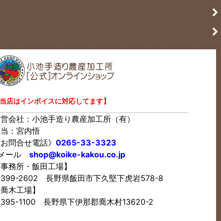
当店はインボイスに対応してます】
運営会社：小池手造り農産加工所（有）
担当：宮内悟
《お問合せ電話》
0265-33-3323
Eメール
shop@koike-kakou.co.jp
【事務所・飯田工場】
399-2602 長野県飯田市下久堅下虎岩578-8
【喬木工場】
395-1100 長野県下伊那郡喬木村13620-2