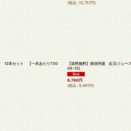
(
税込
:
10,757
円
)
汁 12本セット 【一本あたり730
【送料無料】南信州産 紅玉ジュース[1
06-12
]
8,760
円
(
税込
:
9,461
円
)