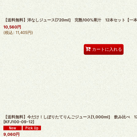
【送料無料】洋なしジュース[720ml] 完熟100%果汁 12本セット【一
10,560
円
(
税込
:
11,405
円
)
カートに入れる
【送料無料】今だけ！しぼりたてりんごジュース[1,000ml] 飲み比べ 1
[
KFJ100-09-12
]
9,060
円