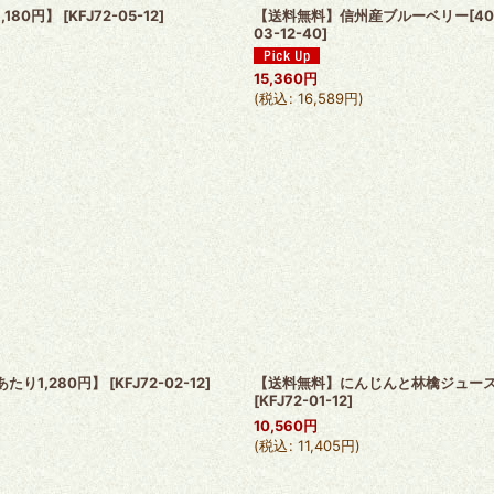
180円】
[
KFJ72-05-12
]
【送料無料】信州産ブルーベリー[40%
03-12-40
]
15,360
円
(
税込
:
16,589
円
)
たり1,280円】
[
KFJ72-02-12
]
【送料無料】にんじんと林檎ジュース[7
[
KFJ72-01-12
]
10,560
円
(
税込
:
11,405
円
)