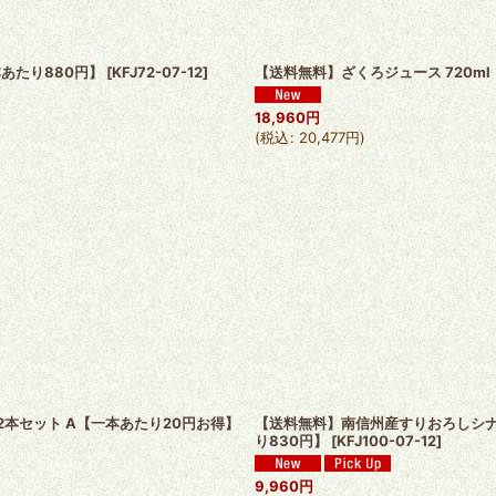
本あたり880円】
[
KFJ72-07-12
]
【送料無料】ざくろジュース 720ml 
18,960
円
(
税込
:
20,477
円
)
2本セット A【一本あたり20円お得】
【送料無料】南信州産すりおろしシナノ
り830円】
[
KFJ100-07-12
]
9,960
円