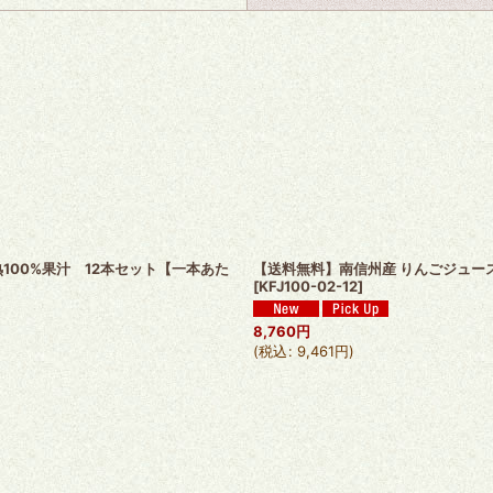
絞り込む
熟100%果汁 12本セット【一本あた
【送料無料】南信州産 りんごジュース（
[
KFJ100-02-12
]
8,760
円
(
税込
:
9,461
円
)