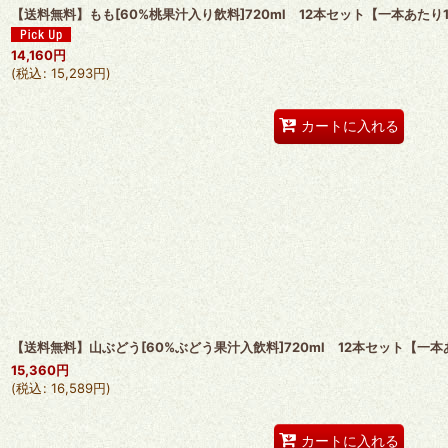
【送料無料】もも[60%桃果汁入り飲料]720ml 12本セット【一本あたり1,
14,160
円
(
税込
:
15,293
円
)
カートに入れる
【送料無料】山ぶどう[60%ぶどう果汁入飲料]720ml 12本セット【一本あ
15,360
円
(
税込
:
16,589
円
)
カートに入れる