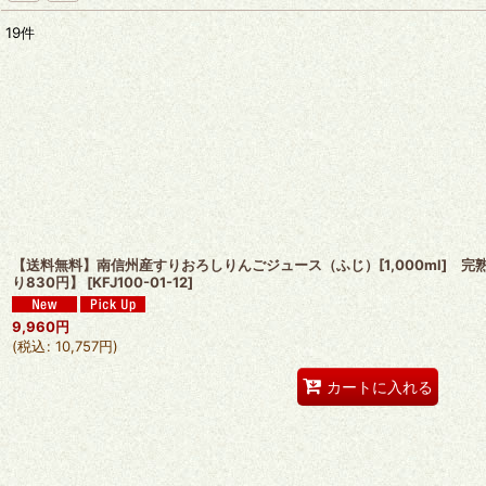
19
件
表示数
:
並び順
:
【送料無料】南信州産すりおろしりんごジュース（ふじ）[1,000ml] 完
り830円】
[
KFJ100-01-12
]
9,960
円
(
税込
:
10,757
円
)
カートに入れる