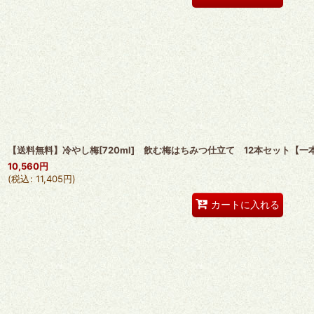
【送料無料】冷やし梅[720ml] 飲む梅はちみつ仕立て 12本セット【一
10,560
円
(
税込
:
11,405
円
)
カートに入れる