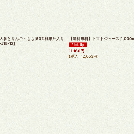
人参とりんご・もも[60%桃果汁入り
【送料無料】トマトジュース[1,000
-J15-12
]
11,160
円
(
税込
:
12,053
円
)