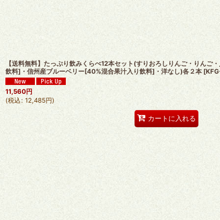
【送料無料】たっぷり飲みくらべ12本セット(すりおろしりんご・りんご・
飲料]・信州産ブルーベリー[40%混合果汁入り飲料]・洋なし)各２本
[
KFG
11,560
円
(
税込
:
12,485
円
)
カートに入れる