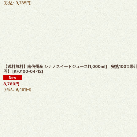
(
税込
:
9,785
円
)
【送料無料】南信州産 シナノスイートジュース[1,000ml] 完熟100%果
円】
[
KFJ100-04-12
]
8,760
円
(
税込
:
9,461
円
)