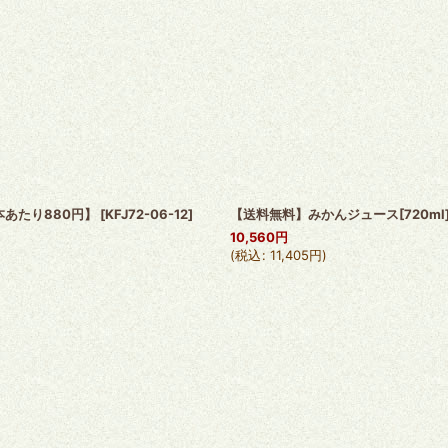
本あたり880円】
[
KFJ72-06-12
]
【送料無料】みかんジュース[720ml
10,560
円
(
税込
:
11,405
円
)