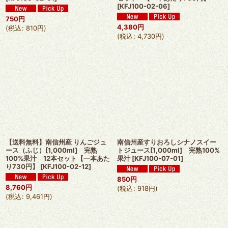
[
KFJ100-02-06
]
750
円
4,380
円
(
税込
:
810
円
)
(
税込
:
4,730
円
)
【送料無料】南信州産 りんごジュ
南信州産すりおろしシナノスイー
ース（ふじ）[1,000ml] 完熟
トジュース[1,000ml] 完熟100%
100%果汁 12本セット【一本あた
果汁
[
KFJ100-07-01
]
り730円】
[
KFJ100-02-12
]
850
円
8,760
円
(
税込
:
918
円
)
(
税込
:
9,461
円
)