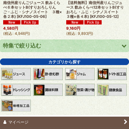
南信州産りんごジュース 飲みくら
【送料無料】南信州産りんごジュ
べ６本セットB(すりおろしりん
ース 飲みくらべ12本セットB(すり
ご・ふじ・シナノスイート ３種×
おろし・ふじ・シナノスイート
各２本)
[
KFJ100-05-06
]
３種×各４本)
[
KFJ100-05-12
]
4,580
円
9,160
円
(
税込
:
4,946
円
)
(
税込
:
9,893
円
)
特集で絞り込む
りんごジュース
カテゴリから探す
【送料無料】１箱まとめ買いで送料無料
心打たれ(こころうたれ)
ラー油にんにく
【送料込み】お試しセット
マイページ
おすすめギフトセット