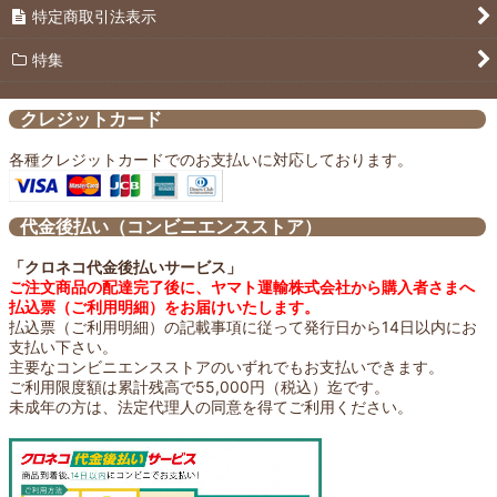
特定商取引法表示
パンのおともに
特集
ご飯のおともに
クレジットカード
焼肉のおともに
各種クレジットカードでのお支払いに対応しております。
日々の習慣に
代金後払い（コンビニエンスストア）
SALE
「クロネコ代金後払いサービス」
ご注文商品の配達完了後に、ヤマト運輸株式会社から購入者さまへ
払込票（ご利用明細）をお届けいたします。
払込票（ご利用明細）の記載事項に従って発行日から14日以内にお
支払い下さい。
主要なコンビニエンスストアのいずれでもお支払いできます。
ご利用限度額は累計残高で55,000円（税込）迄です。
未成年の方は、法定代理人の同意を得てご利用ください。