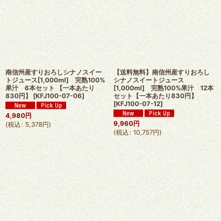
南信州産すりおろしシナノスイー
【送料無料】南信州産すりおろし
トジュース[1,000ml] 完熟100%
シナノスイートジュース
果汁 6本セット 【一本あたり
[1,000ml] 完熟100%果汁 12本
830円】
[
KFJ100-07-06
]
セット【一本あたり830円】
[
KFJ100-07-12
]
4,980
円
9,960
円
(
税込
:
5,378
円
)
(
税込
:
10,757
円
)