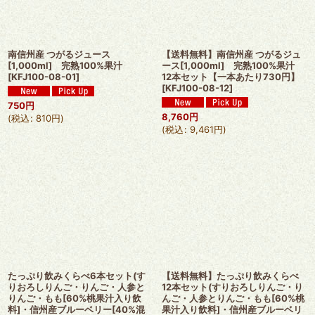
南信州産 つがるジュース
【送料無料】南信州産 つがるジュ
[1,000ml] 完熟100%果汁
ース[1,000ml] 完熟100%果汁
[
KFJ100-08-01
]
12本セット【一本あたり730円】
[
KFJ100-08-12
]
750
円
8,760
円
(
税込
:
810
円
)
(
税込
:
9,461
円
)
たっぷり飲みくらべ6本セット(す
【送料無料】たっぷり飲みくらべ
りおろしりんご・りんご・人参と
12本セット(すりおろしりんご・り
りんご・もも[60%桃果汁入り飲
んご・人参とりんご・もも[60%桃
料]・信州産ブルーベリー[40%混
果汁入り飲料]・信州産ブルーベリ