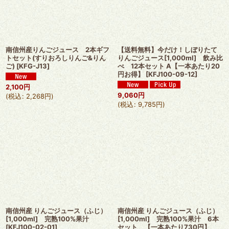
南信州産りんごジュース 2本ギフ
【送料無料】今だけ！しぼりたて
トセット(すりおろしりんご&りん
りんごジュース[1,000ml] 飲み比
ご)
[
KFG-J13
]
べ 12本セット A【一本あたり20
円お得】
[
KFJ100-09-12
]
2,100
円
9,060
円
(
税込
:
2,268
円
)
(
税込
:
9,785
円
)
南信州産 りんごジュース（ふじ）
南信州産 りんごジュース（ふじ）
[1,000ml] 完熟100%果汁
[1,000ml] 完熟100%果汁 6本
[
KFJ100-02-01
]
セット 【一本あたり730円】