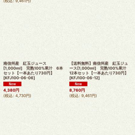
(
税込
:
9,461
円
)
南信州産 紅玉ジュース
【送料無料】南信州産 紅玉ジュ
[1,000ml] 完熟100%果汁 6本
ース[1,000ml] 完熟100%果汁
セット【一本あたり730円】
12本セット【一本あたり730円】
[
KFJ100-06-06
]
[
KFJ100-06-12
]
4,380
円
8,760
円
(
税込
:
4,730
円
)
(
税込
:
9,461
円
)