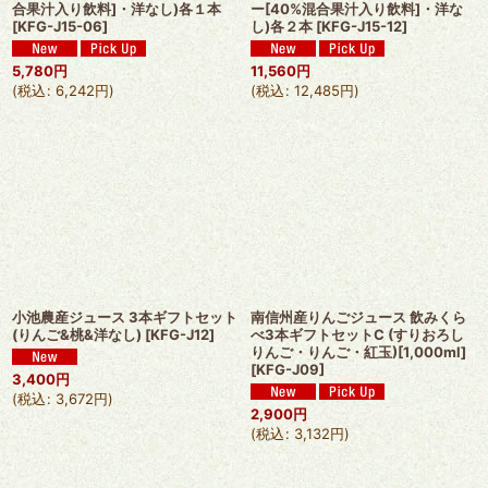
合果汁入り飲料]・洋なし)各１本
ー[40%混合果汁入り飲料]・洋な
[
KFG-J15-06
]
し)各２本
[
KFG-J15-12
]
5,780
円
11,560
円
(
税込
:
6,242
円
)
(
税込
:
12,485
円
)
小池農産ジュース 3本ギフトセット
南信州産りんごジュース 飲みくら
(りんご&桃&洋なし)
[
KFG-J12
]
べ3本ギフトセットC (すりおろし
りんご・りんご・紅玉)[1,000ml]
[
KFG-J09
]
3,400
円
(
税込
:
3,672
円
)
2,900
円
(
税込
:
3,132
円
)