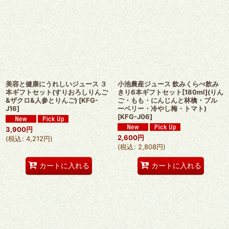
美容と健康にうれしいジュース ３
小池農産ジュース 飲みくらべ飲み
本ギフトセット(すりおろしりんご
きり6本ギフトセット[180ml](りん
&ザクロ&人参とりんご)
[
KFG-
ご・もも・にんじんと林檎・ブル
J16
]
ーベリー・冷やし梅・トマト)
[
KFG-J06
]
3,900
円
2,600
円
(
税込
:
4,212
円
)
(
税込
:
2,808
円
)
カートに入れる
カートに入れる