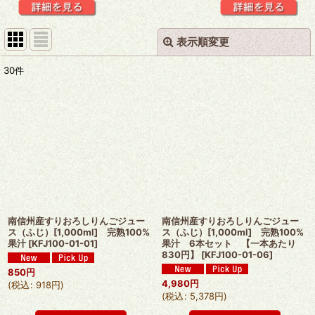
表示順変更
閉じる
30
件
表示数
:
並び順
:
絞り込む
南信州産すりおろしりんごジュー
南信州産すりおろしりんごジュー
ス（ふじ）[1,000ml] 完熟100%
ス（ふじ）[1,000ml] 完熟100%
果汁
[
KFJ100-01-01
]
果汁 6本セット 【一本あたり
830円】
[
KFJ100-01-06
]
850
円
4,980
円
(
税込
:
918
円
)
(
税込
:
5,378
円
)