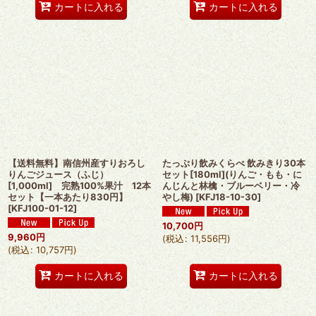
カートに入れる
カートに入れる
【送料無料】南信州産すりおろし
たっぷり飲みくらべ 飲みきり30本
りんごジュース（ふじ）
セット[180ml](りんご・もも・に
[1,000ml] 完熟100%果汁 12本
んじんと林檎・ブルーベリー・冷
セット【一本あたり830円】
やし梅)
[
KFJ18-10-30
]
[
KFJ100-01-12
]
10,700
円
9,960
円
(
税込
:
11,556
円
)
(
税込
:
10,757
円
)
カートに入れる
カートに入れる