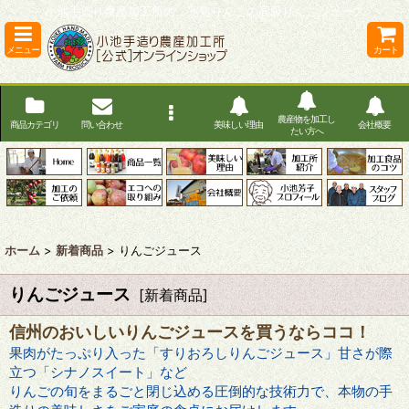
小池手造り農産加工所の、完熟りんごの高級りんごジュース
メニュー
カート
農産物を加工し
商品カテゴリ
問い合わせ
美味しい理由
会社概要
たい方へ
ホーム
>
新着商品
>
りんごジュース
りんごジュース
[
新着商品
]
信州のおいしいりんごジュースを買うならココ！
果肉がたっぷり入った「すりおろしりんごジュース」甘さが際
立つ「シナノスイート」など
りんごの旬をまるごと閉じ込める圧倒的な技術力で、本物の手