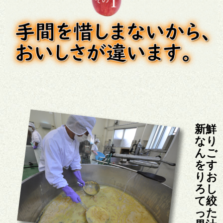
新鮮
なり
んご
をす
りお
ろし
て絞
った