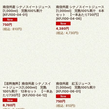
南信州産 シナノスイートジュース
南信州産 シナノスイートジュース
[1,000ml] 完熟100%果汁
[1,000ml] 完熟100%果汁 6本
[
KFJ100-04-01
]
セット 【一本あたり730円】
[
KFJ100-04-06
]
750
円
4,380
円
(
税込
:
810
円
)
(
税込
:
4,730
円
)
【送料無料】南信州産 シナノスイ
南信州産 紅玉ジュース
ートジュース[1,000ml] 完熟
[1,000ml] 完熟100%果汁
100%果汁 12本セット 【一本あ
[
KFJ100-06-01
]
たり730円】
[
KFJ100-04-12
]
750
円
8,760
円
(
税込
:
810
円
)