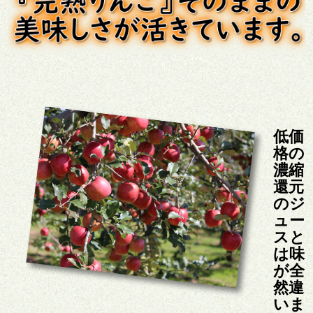
低価
格の
濃縮
還元
のジ
ュー
スと
は味
が全
然違
いま