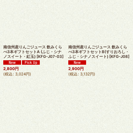
南信州産りんごジュース 飲みくら
南信州産りんごジュース 飲みくら
べ3本ギフトセットA (ふじ・シナ
べ3本ギフトセットB(すりおろし・
ノスイート・紅玉)
[
KFG-J07-03
]
ふじ・シナノスイート)
[
KFG-J08
]
2,800
円
2,900
円
(
税込
:
3,024
円
)
(
税込
:
3,132
円
)