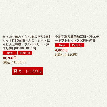
たっぷり飲みくらべ 飲みきり30本
小池手造り農産加工所 バラエティ
セット[180ml](りんご・もも・に
ーギフトセットD
[
KFG-V11
]
んじんと林檎・ブルーベリー・冷
やし梅)
[
KFJ18-10-30
]
4,000
円
(
税込
:
4,320
円
)
10,700
円
(
税込
:
11,556
円
)
カートに入れる