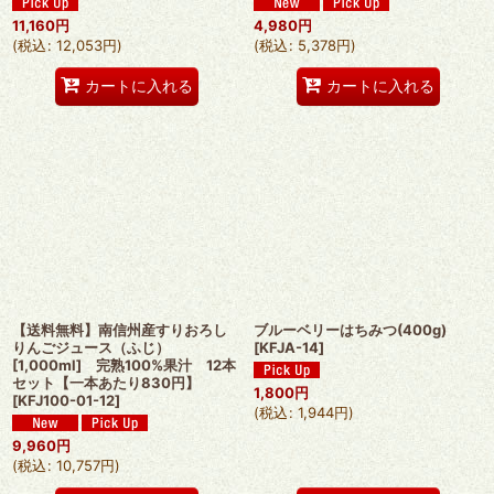
11,160
円
4,980
円
(
税込
:
12,053
円
)
(
税込
:
5,378
円
)
カートに入れる
カートに入れる
【送料無料】南信州産すりおろし
ブルーベリーはちみつ(400g)
りんごジュース（ふじ）
[
KFJA-14
]
[1,000ml] 完熟100%果汁 12本
セット【一本あたり830円】
1,800
円
[
KFJ100-01-12
]
(
税込
:
1,944
円
)
9,960
円
(
税込
:
10,757
円
)