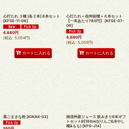
心打たれ ３種 [各２本] 6本セット
心打たれ＜信州味噌＞６本セット
[
KFSE-11-06
]
【一本あたり780円】
[
KFSE-07-
06
]
4,680
円
4,680
円
(
税込
:
5,054
円
)
(
税込
:
5,054
円
)
カートに入れる
カートに入れる
黒ごまきな粉
[
KINAK-03
]
南信州産ジュース 飲みきり6本ギフ
トセットB[180ml](りんご&冷やし
梅&もも)
[
KFG-J14
]
550
円