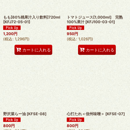
もも[60%桃果汁入り飲料]720ml
トマトジュース[1,000ml] 完熟
[
KFJ72-05-01
]
100%果汁
[
KFJ100-03-01
]
1,200
円
950
円
(
税込
:
1,296
円
)
(
税込
:
1,026
円
)
カートに入れる
カートに入れる
野沢菜らー油
[
KFSE-08
]
心打たれ＜信州味噌＞
[
KFSE-07
]
800
円
800
円