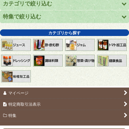
カテゴリで絞り込む
特集で絞り込む
ジュース
酢・飲む酢
りんごジュース
カテゴリから探す
ジャム
【送料無料】１箱まとめ買いで送料無料
トマト加工品
心打たれ(こころうたれ)
ドレッシング
ラー油にんにく
調味料類
【送料込み】お試しセット
マイページ
惣菜・漬け物
おすすめギフトセット
特定商取引法表示
健康食品
パンのおともに
特集
味噌加工品
ご飯のおともに