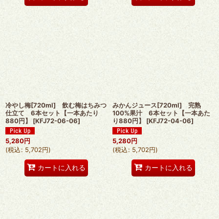
冷やし梅[720ml] 飲む梅はちみつ
みかんジュース[720ml] 完熟
仕立て 6本セット【一本あたり
100%果汁 6本セット【一本あた
880円】
[
KFJ72-06-06
]
り880円】
[
KFJ72-04-06
]
5,280
円
5,280
円
(
税込
:
5,702
円
)
(
税込
:
5,702
円
)
カートに入れる
カートに入れる