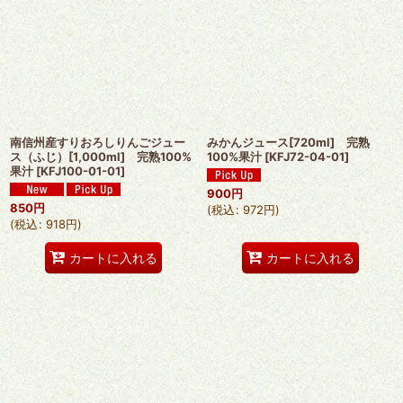
南信州産すりおろしりんごジュー
みかんジュース[720ml] 完熟
ス（ふじ）[1,000ml] 完熟100%
100%果汁
[
KFJ72-04-01
]
果汁
[
KFJ100-01-01
]
900
円
850
円
(
税込
:
972
円
)
(
税込
:
918
円
)
カートに入れる
カートに入れる