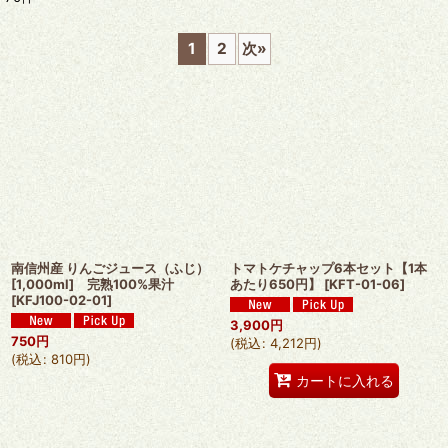
表示数
:
1
2
次
»
並び順
:
絞り込む
南信州産 りんごジュース（ふじ）
トマトケチャップ6本セット【1本
[1,000ml] 完熟100%果汁
あたり650円】
[
KFT-01-06
]
[
KFJ100-02-01
]
3,900
円
750
円
(
税込
:
4,212
円
)
(
税込
:
810
円
)
カートに入れる