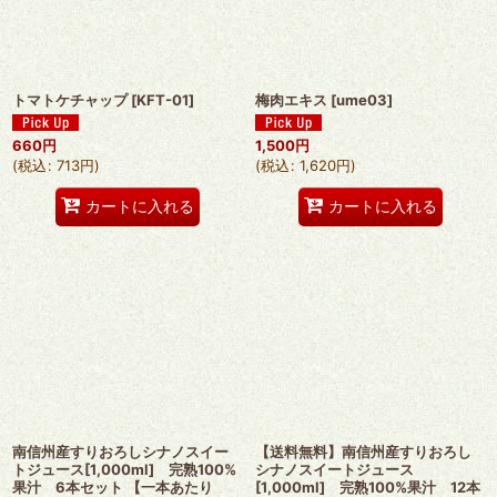
トマトケチャップ
[
KFT-01
]
梅肉エキス
[
ume03
]
660
円
1,500
円
(
税込
:
713
円
)
(
税込
:
1,620
円
)
カートに入れる
カートに入れる
南信州産すりおろしシナノスイー
【送料無料】南信州産すりおろし
トジュース[1,000ml] 完熟100%
シナノスイートジュース
果汁 6本セット 【一本あたり
[1,000ml] 完熟100%果汁 12本