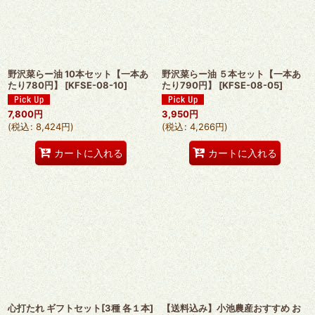
野沢菜らー油 10本セット【一本あ
野沢菜らー油 ５本セット【一本あ
たり780円】
[
KFSE-08-10
]
たり790円】
[
KFSE-08-05
]
7,800
円
3,950
円
(
税込
:
8,424
円
)
(
税込
:
4,266
円
)
カートに入れる
カートに入れる
心打たれ ギフトセット[3種 各１本]
【送料込み】小池農産おすすめ お