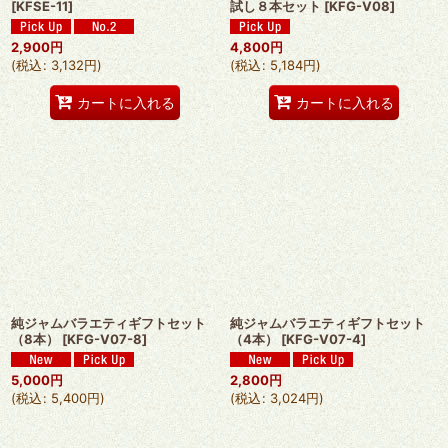
[
KFSE-11
]
試し８本セット
[
KFG-V08
]
2,900
円
4,800
円
(
税込
:
3,132
円
)
(
税込
:
5,184
円
)
カートに入れる
カートに入れる
純ジャムバラエティギフトセット
純ジャムバラエティギフトセット
（8本）
[
KFG-V07-8
]
（4本）
[
KFG-V07-4
]
5,000
円
2,800
円
(
税込
:
5,400
円
)
(
税込
:
3,024
円
)