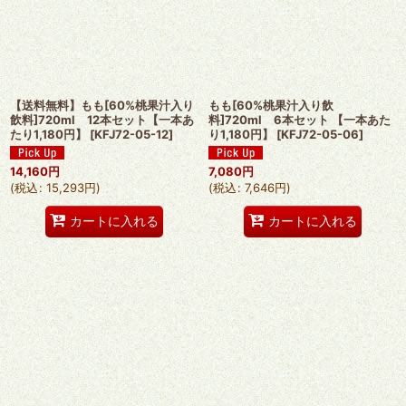
【送料無料】もも[60%桃果汁入り
もも[60%桃果汁入り飲
飲料]720ml 12本セット【一本あ
料]720ml 6本セット 【一本あた
たり1,180円】
[
KFJ72-05-12
]
り1,180円】
[
KFJ72-05-06
]
14,160
円
7,080
円
(
税込
:
15,293
円
)
(
税込
:
7,646
円
)
カートに入れる
カートに入れる