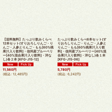
【送料無料】たっぷり飲みくらべ
たっぷり飲みくらべ6本セット(す
12本セット(すりおろしりんご・り
りおろしりんご・りんご・人参と
んご・人参とりんご・もも[60%桃
りんご・もも[60%桃果汁入り飲
果汁入り飲料]・信州産ブルーベリ
料]・信州産ブルーベリー[40%混
ー[40%混合果汁入り飲料]・洋な
合果汁入り飲料]・洋なし)各１本
し)各２本
[
KFG-J15-12
]
[
KFG-J15-06
]
11,560
円
5,780
円
(
税込
:
12,485
円
)
(
税込
:
6,242
円
)