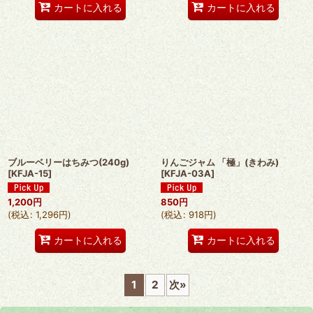
カートに入れる
カートに入れる
ブルーベリーはちみつ(240g)
りんごジャム 「極」(きわみ)
[
KFJA-15
]
[
KFJA-03A
]
1,200
円
850
円
(
税込
:
1,296
円
)
(
税込
:
918
円
)
カートに入れる
カートに入れる
1
2
次
»