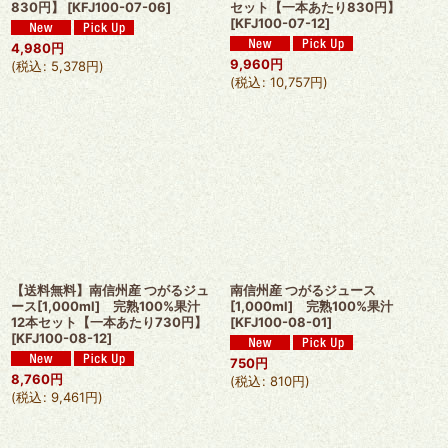
830円】
[
KFJ100-07-06
]
セット【一本あたり830円】
[
KFJ100-07-12
]
4,980
円
9,960
円
(
税込
:
5,378
円
)
(
税込
:
10,757
円
)
【送料無料】南信州産 つがるジュ
南信州産 つがるジュース
ース[1,000ml] 完熟100%果汁
[1,000ml] 完熟100%果汁
12本セット【一本あたり730円】
[
KFJ100-08-01
]
[
KFJ100-08-12
]
750
円
8,760
円
(
税込
:
810
円
)
(
税込
:
9,461
円
)