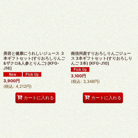
美容と健康にうれしいジュース ３
南信州産すりおろしりんごジュー
本ギフトセット(すりおろしりんご
ス 3本ギフトセット(すりおろしり
&ザクロ&人参とりんご)
[
KFG-
んご 3本)
[
KFG-J10
]
J16
]
3,100
円
3,900
円
(
税込
:
3,348
円
)
(
税込
:
4,212
円
)
カートに入れる
カートに入れる