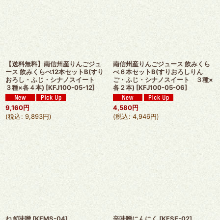
【送料無料】南信州産りんごジュ
南信州産りんごジュース 飲みくら
ース 飲みくらべ12本セットB(すり
べ６本セットB(すりおろしりん
おろし・ふじ・シナノスイート
ご・ふじ・シナノスイート ３種×
３種×各４本)
[
KFJ100-05-12
]
各２本)
[
KFJ100-05-06
]
9,160
円
4,580
円
(
税込
:
9,893
円
)
(
税込
:
4,946
円
)
ねぎ味噌
[
KFMS-04
]
辛味噌にんにく
[
KFSE-02
]