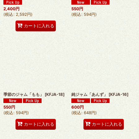
2,400
円
550
円
(
税込
:
2,592
円
)
(
税込
:
594
円
)
カートに入れる
季節のジャム「もも」
[
KFJA-18
]
純ジャム「あんず」
[
KFJA-16
]
550
円
600
円
(
税込
:
594
円
)
(
税込
:
648
円
)
カートに入れる
カートに入れる