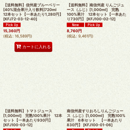
【送料無料】信州産ブルーベリー
【送料無料】南信州産 りんごジュ
[40%混合果汁入り飲料]720ml
ース（ふじ）[1,000ml] 完熟
12本セット【一本あたり1,280円】
100%果汁 12本セット【一本あた
[
KFJ72-03-12-40
]
り730円】
[
KFJ100-02-12
]
15,360
円
8,760
円
(
税込
:
16,589
円
)
(
税込
:
9,461
円
)
カートに入れる
【送料無料】トマトジュース
南信州産すりおろしりんごジュー
[1,000ml] 完熟100%果汁 12本
ス（ふじ）[1,000ml] 完熟100%
セット【一本あたり930円】
果汁 6本セット 【一本あたり
[
KFJ100-03-12
]
830円】
[
KFJ100-01-06
]