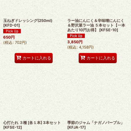
玉ねぎドレッシング(250ml)
ラー油にんにく＆辛味噌にんにく
[
KFD-01
]
＆野沢菜ラー油 ５本セット【一本
あたり10円お得】
[
KFSE-10
]
650
円
3,850
円
(
税込
:
702
円
)
(
税込
:
4,158
円
)
カートに入れる
カートに入れる
心打たれ ３種 [各１本] 3本セット
季節のジャム「ナガノパープル」
[
KFSE-12
]
[
KFJA-17
]