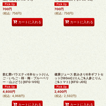
700
円
700
円
(
税込
:
756
円
)
(
税込
:
756
円
)
カートに入れる
カートに入れる
飲む酢バラエティ6本セット(りん
健康ジュース 飲みきり6本ギフトセ
ご・いちご・柿・梅・ブルーベリ
ット[180ml] (りんご&人参とりん
ー・山ぶどう)
[
KFG-V05
]
ご&トマト)
[
KFG-J05
]
4,600
円
2,400
円
(
税込
:
4,968
円
)
(
税込
:
2,592
円
)
カートに入れる
カートに入れる