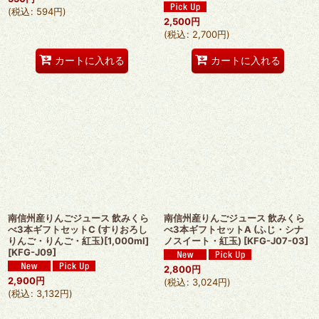
(
税込
:
594
円
)
2,500
円
(
税込
:
2,700
円
)
カートに入れる
カートに入れる
南信州産りんごジュース 飲みくら
南信州産りんごジュース 飲みくら
べ3本ギフトセットC (すりおろし
べ3本ギフトセットA (ふじ・シナ
りんご・りんご・紅玉)[1,000ml]
ノスイート・紅玉)
[
KFG-J07-03
]
[
KFG-J09
]
2,800
円
2,900
円
(
税込
:
3,024
円
)
(
税込
:
3,132
円
)