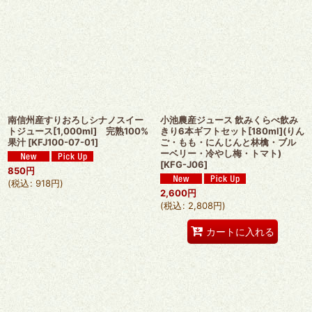
南信州産すりおろしシナノスイー
小池農産ジュース 飲みくらべ飲み
トジュース[1,000ml] 完熟100%
きり6本ギフトセット[180ml](りん
果汁
[
KFJ100-07-01
]
ご・もも・にんじんと林檎・ブル
ーベリー・冷やし梅・トマト)
[
KFG-J06
]
850
円
(
税込
:
918
円
)
2,600
円
(
税込
:
2,808
円
)
カートに入れる